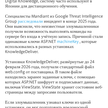
Digital Knowledge, систему часто используют в
Японии для дистанционного обучения.
Специалисты Mandiant из Google Threat Intelligence
Group
расследовали
инцидент в конце 2025 года.
Они выяснили, что неизвестные злоумышленники
получили возможность выполнять команды на
сервере без входа в учётную запись. Причиной стали
одинаковые ключи ASP.NET
machineKey
, которые
использовались в разных установках
KnowledgeDeliver.
Установки KnowledgeDeliver, развёрнутые до 24
февраля 2026 года, получали стандартный файл
web.config от поставщика. В таком файле
находились заранее заданные ключи, с помощью
которых ASP.NET шифрует и подписывает данные,
включая ViewState. ViewState хранит состояние веб-
страницы между запросами пользователя.
Если злоумышленник узнавал ключи из одной
установки, он мог подготовить вредоносный