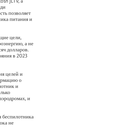
sh JLTV, а
еди
сть позволяет
ника питания и
щие цели,
оэнергию, а не
сяч долларов.
ояния в 2023
ия целей и
ормацию о
лотник и
олько
аэродромах, и
я беспилотника
пока не