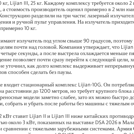
30 кг, Lijian III, 25 кг. Каждому комплексу требуется около 2
, а стоимость производитель оценил примерно в 2 млн юан
Конструкцию разделили на три части: лазерный излучате
ения и ручной пульт управления. На излучатель приходится
 примерно 10 кг.
имают излучатель под углом свыше 90 градусов, поэтому
целям почти над головой. Компания утверждает, что Lijian 
 четыре секунды, а после выстрела охлаждается меньше пя
ение позволяет почти сразу перейти к следующей цели, х
не уточнил, как долго комплекс выдерживает непрерывну
ов способен сделать без паузы.
е входит стационарный комплекс Lijian-10G. Он потребляе
на расстоянии до 1200 метров, но требует крупного блока
реносные модели заметно слабее, зато их можно быстро д
, собрать и убрать после работы без машины с тяжелым 
 кВт ставит Lijian II и Lijian III ниже китайских противо
ью около 3 кВт, показанных на выставке DSA 2026 в Мал
ри сравнении с тяжелыми зарубежными системами. Арми