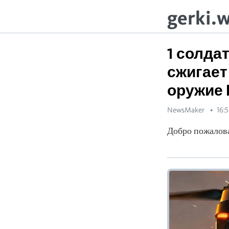
gerki.
1 солда
сжигает
оружие 
NewsMaker
16:5
Добро пожалова