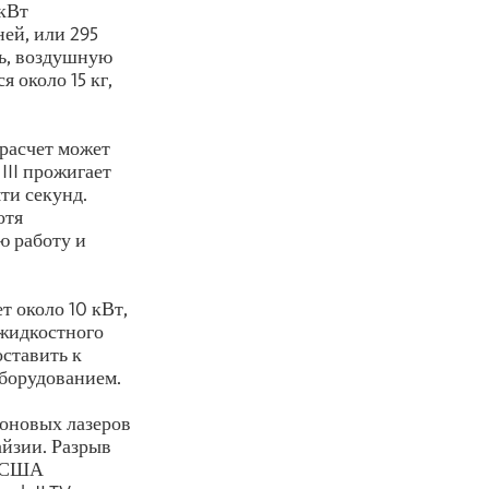
 кВт
ей, или 295
ль, воздушную
 около 15 кг,
 расчет может
III прожигает
ти секунд.
отя
ю работу и
т около 10 кВт,
 жидкостного
оставить к
оборудованием.
дроновых лазеров
айзии. Разрыв
я США