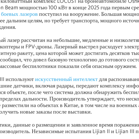
киловаттный комплекс LOCUST на бронеавтомобиле Oshko
on Beam мощностью 100 кВт в конце 2025 года первым ср
х
боевых лазеров
поступил на вооружение. Большая мощно
лее дальним целям, но требует транспорта, мощного источ
ждения.
й лазер рассчитан на небольшие, медленные и низколетя
коптеры и FPV-дроны. Лазерный выстрел расходует электр
итную ракету, цена которой может достигать десятков ты
сообщил, что довел базовую технологию до готового сост
массовые беспилотники показали себя опасным оружием.
n III используют
искусственный интеллект
для распознаван
шние датчики, включая радары, передают комплексу инф
 объекте, после чего система должна обнаружить беспи
 пределах дальности. Производитель утверждает, что неск
 разместили на объектах в Китае, в том числе на военных 
олучить новые заказы после выставки.
тики, данные о размещении и заявленное время поражени
изводитель. Независимые испытания Lijian II и Lijian III 