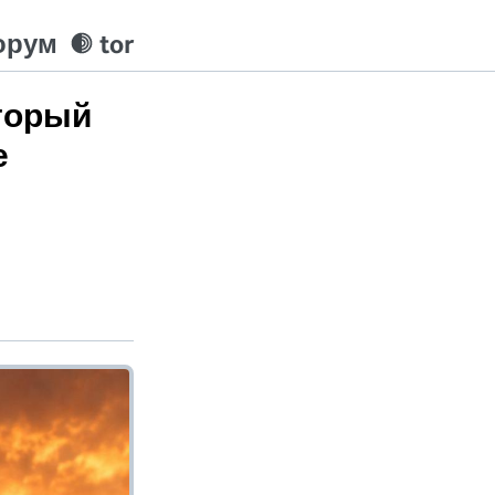
орум
tor
оторый
е