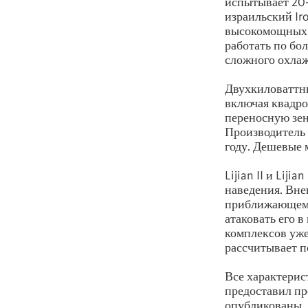
испытывает 20-
израильский Ir
высокомощны
работать по бо
сложного охла
Двухкиловаттны
включая квадро
переносную зен
Производитель 
году. Дешевые 
Lijian II и Lijia
наведения. Вне
приближающемся
атаковать его в
комплексов уже
рассчитывает п
Все характерис
предоставил про
опубликованы.