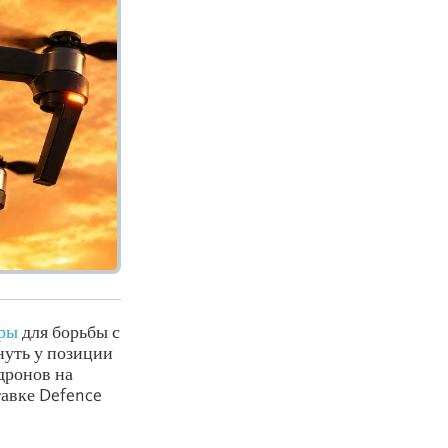
еры
для борьбы с
рнуть у позиции
дронов на
тавке Defence