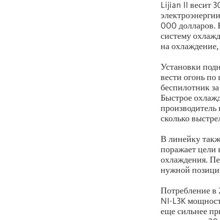
Lijian II весит 
электроэнергии
000 долларов. 
систему охлажд
на охлаждение,
Установки подн
вести огонь по 
беспилотник за
Быстрое охлажд
производитель 
сколько выстрел
В линейку такж
поражает цели 
охлаждения. Пе
нужной позиции
Потребление в 2
NI-L3K мощност
еще сильнее п