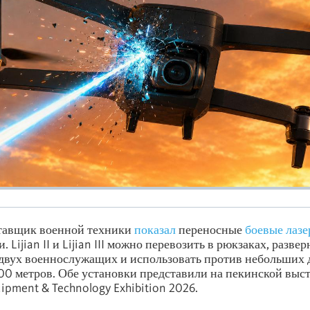
тавщик военной техники
показал
переносные
боевые лаз
 Lijian II и Lijian III можно перевозить в рюкзаках, разве
двух военнослужащих и использовать против небольших 
00 метров. Обе установки представили на пекинской выс
ipment & Technology Exhibition 2026.