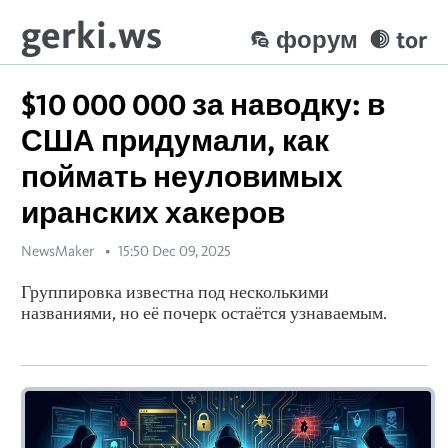
gerki.ws
форум
tor
$10 000 000 за наводку: в
США придумали, как
поймать неуловимых
иранских хакеров
NewsMaker
15:50 Dec 09, 2025
Группировка известна под несколькими
названиями, но её почерк остаётся узнаваемым.