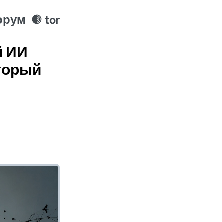
орум
tor
й ИИ
оторый