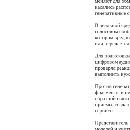
меняют для обм
касались распо
генеративные с
В реальной сре
голосовом сооб
котором вредон
или передаётся
Для подготовки
цифровом аудио
проверял реакц
выполнить нуж
Против генерат
фрагменты и пе
обратной связи 
приёмы, создан
сервисы.
Представитель 
моделей и учит