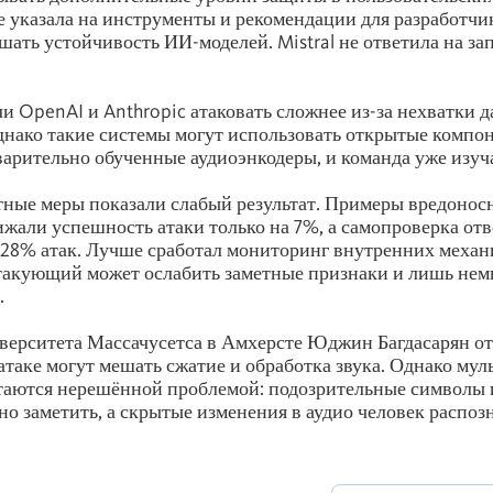
 указала на инструменты и рекомендации для разработчи
ать устойчивость ИИ-моделей. Mistral не ответила на за
и OpenAI и Anthropic атаковать сложнее из-за нехватки 
днако такие системы могут использовать открытые компо
арительно обученные аудиоэнкодеры, и команда уже изуча
ные меры показали слабый результат. Примеры вредонос
жали успешность атаки только на 7%, а самопроверка от
28% атак. Лучше сработал мониторинг внутренних механ
такующий может ослабить заметные признаки и лишь немн
.
ерситета Массачусетса в Амхерсте Юджин Багдасарян отм
атаке могут мешать сжатие и обработка звука. Однако му
таются нерешённой проблемой: подозрительные символы 
но заметить, а скрытые изменения в аудио человек распозн