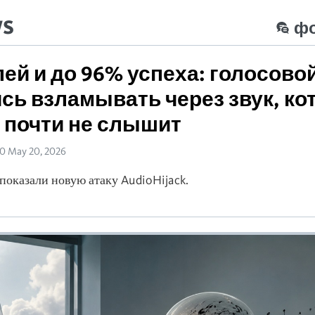
ws
ф
лей и до 96% успеха: голосово
сь взламывать через звук, к
 почти не слышит
50 May 20, 2026
показали новую атаку AudioHijack.