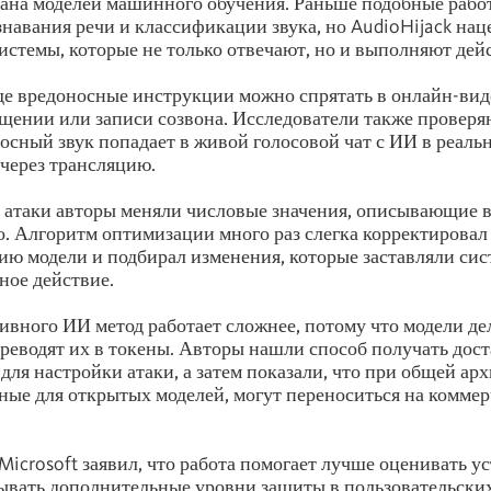
ана моделей машинного обучения. Раньше подобные рабо
знавания речи и классификации звука, но AudioHijack нац
истемы, которые не только отвечают, но и выполняют дей
де вредоносные инструкции можно спрятать в онлайн-вид
щении или записи созвона. Исследователи также проверя
осный звук попадает в живой голосовой чат с ИИ в реаль
 через трансляцию.
 атаки авторы меняли числовые значения, описывающие 
. Алгоритм оптимизации много раз слегка корректировал 
ию модели и подбирал изменения, которые заставляли сис
ное действие.
ивного ИИ метод работает сложнее, потому что модели дел
реводят их в токены. Авторы нашли способ получать дос
для настройки атаки, а затем показали, что при общей ар
ные для открытых моделей, могут переноситься на комме
Microsoft заявил, что работа помогает лучше оценивать у
ывать дополнительные уровни защиты в пользовательски