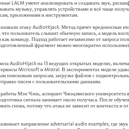
нные LALM умеют анализировать и создавать звук, расши
знавать музыку, управлять устройствами и всё чаще получ
сам, приложениям и инструментам.
назвали атаку AudioHijack. Метод прячет вредоносные и
, что пользователь слышит обычную запись, а модель вос
 как команду. Подход работает независимо от запроса пол
одготовленный фрагмент можно многократно использоват
ила AudioHijack на 13 ведущих открытых моделях, включ
ервисы Microsoft и Mistral. В экспериментах модели удав
ым поисковым запросам, загрузке файлов с подконтроль
тправке писем с пользовательскими данными.
работы Мэн Чэнь, аспирант Чжэцзянского университета в
 подготовка сигнала занимает около получаса. После обуче
ать снова, потому что атака не зависит от контекста и от
звивает направление adversarial audio examples, где зву