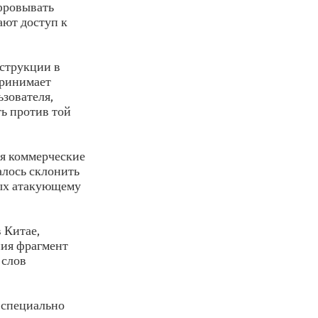
фровывать
ают доступ к
нструкции в
принимает
ьзователя,
ь против той
ая коммерческие
алось склонить
ных атакующему
 Китае,
ния фрагмент
 слов
к специально