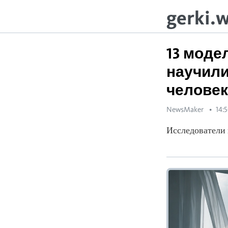
gerki.
13 моде
научили
человек
NewsMaker
14:
Исследователи 