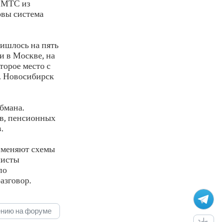
а МТС из
овы система
ишлось на пять
и в Москве, на
торое место с
а. Новосибирск
бмана.
в, пенсионных
.
 меняют схемы
листы
по
азговор.
ению на форуме