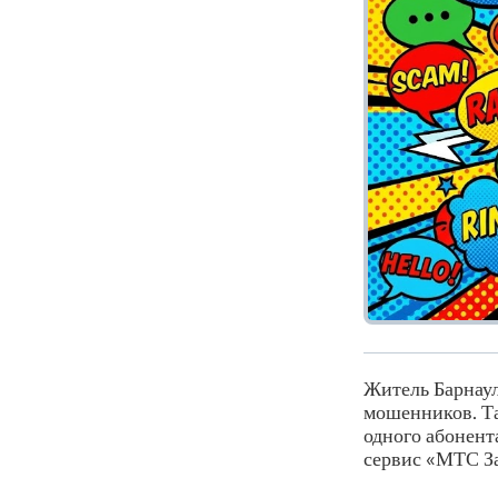
Житель Барнаул
мошенников. Та
одного абонент
сервис «МТС З