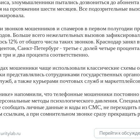
иса, злоумышленники пытались дозвониться до абонент
я на протяжении шести месяцев. Все подозрительные выз
окировала.
и звонков мошенников и спамеров в первом полугодии пр
одов. Больше всего нежелательных вызовов зафиксировал
сь 12% от общего числа таких звонков. Краснодар занял в
центов, Санкт-Петербург - третье с долей четыре процент
 три и два процента соответственно.
дах мошенники чаще использовали классические схемы о
и представлялись сотрудниками государственных органо
лужб, а также курьерами почтовых служб и маркетплейсов
ике» напомнили, что телефонные мошенники постоянно
ерсональные методы психологического давления. Специа
 сообщать личные данные и коды из СМС, не переходить 
 ссылкам, а при сомнительном звонке сразу прекращать р
Перейти к обсужд
ritylab.ru