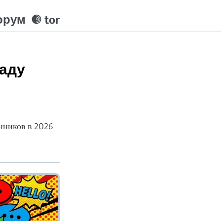
орум
tor
аду
нников в 2026