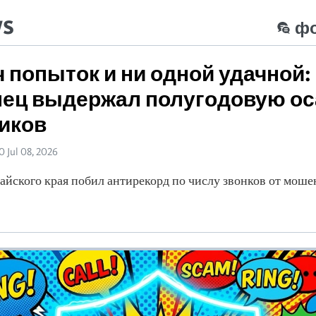
ws
ф
ч попыток и ни одной удачной:
ец выдержал полугодовую ос
иков
0 Jul 08, 2026
айского края побил антирекорд по числу звонков от моше