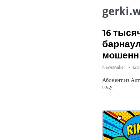
gerki.
16 тыся
барнаул
мошенн
NewsMaker
12:5
Абонент из Алт
году.