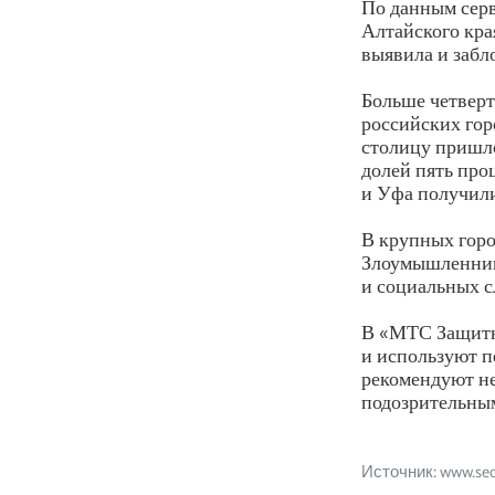
По данным серв
Алтайского кра
выявила и забл
Больше четверт
российских гор
столицу пришло
долей пять про
и Уфа получили
В крупных горо
Злоумышленник
и социальных с
В «МТС Защитн
и используют п
рекомендуют не
подозрительным
Источник: www.secu