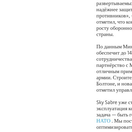
развертываемых
надёжнее защит
противников», 
отметил, что к
росту оборонно
страны.
По данным Мини
обеспечит до 14
сотрудничества
партнёрство с 
отличным прим
армии. Строите
Болтоне, и нов
отметил управ
Sky Sabre уже 
эксплуатация к
задача — быть 
НАТО
. Мы пос
оптимизировать