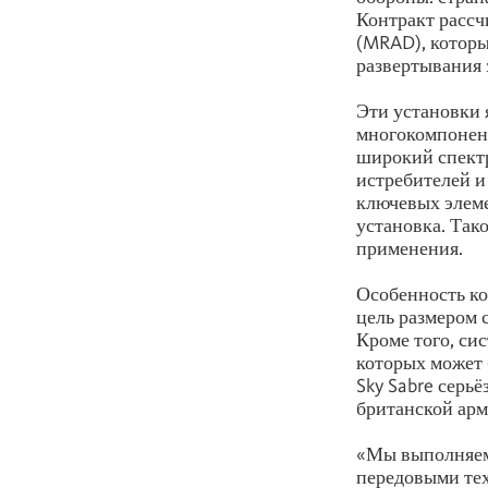
Контракт рассч
(MRAD), которы
развертывания 
Эти установки 
многокомпонен
широкий спектр
истребителей и
ключевых элеме
установка. Так
применения.
Особенность ко
цель размером 
Кроме того, си
которых может 
Sky Sabre серь
британской арм
«Мы выполняем
передовыми тех