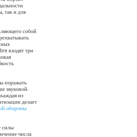
 дальности
, так и для
авляющего собой
рехватывать
нных
bre входят три
ковая
бкость
ны поражать
ше звуковой.
 каждая из
атизации делает
ой обороны
е силы
личение числа