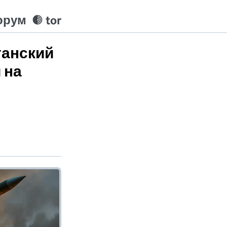
орум
tor
танский
 на