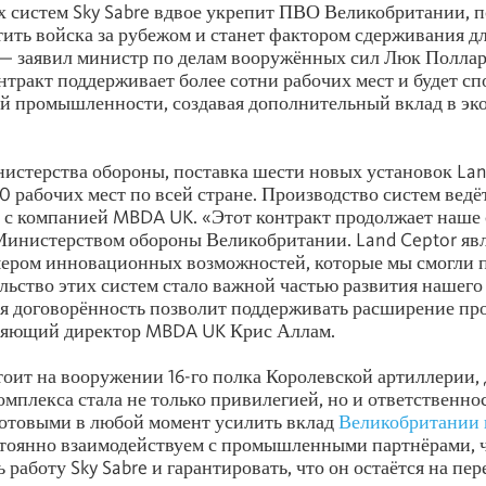
 систем Sky Sabre вдвое укрепит ПВО Великобритании, 
ить войска за рубежом и станет фактором сдерживания д
— заявил министр по делам вооружённых сил Люк Поллар
онтракт поддерживает более сотни рабочих мест и будет с
й промышленности, создавая дополнительный вклад в эк
стерства обороны, поставка шести новых установок Lan
0 рабочих мест по всей стране. Производство систем ведё
 с компанией MBDA UK. «Этот контракт продолжает наше 
Министерством обороны Великобритании. Land Ceptor яв
ером инновационных возможностей, которые мы смогли 
льство этих систем стало важной частью развития нашего
ая договорённость позволит поддерживать расширение пр
ляющий директор MBDA UK Крис Аллам.
стоит на вооружении 16-го полка Королевской артиллерии, 
омплекса стала не только привилегией, но и ответственн
готовыми в любой момент усилить вклад
Великобритании 
тоянно взаимодействуем с промышленными партнёрами, 
 работу Sky Sabre и гарантировать, что он остаётся на пе