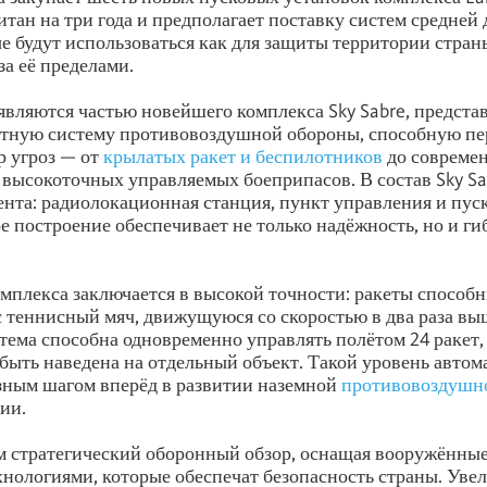
итан на три года и предполагает поставку систем средней
е будут использоваться как для защиты территории страны
за её пределами.
являются частью новейшего комплекса Sky Sabre, предст
тную систему противовоздушной обороны, способную пе
 угроз — от
крылатых ракет и беспилотников
до совреме
 высокоточных управляемых боеприпасов. В состав Sky Sa
нта: радиолокационная станция, пункт управления и пус
ое построение обеспечивает не только надёжность, но и ги
мплекса заключается в высокой точности: ракеты способ
с теннисный мяч, движущуюся со скоростью в два раза вы
стема способна одновременно управлять полётом 24 ракет,
быть наведена на отдельный объект. Такой уровень автом
ёзным шагом вперёд в развитии наземной
противовоздушн
ии.
 стратегический оборонный обзор, оснащая вооружённы
нологиями, которые обеспечат безопасность страны. Уве