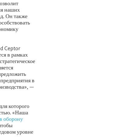
позволит
ля наших
д. Он также
пособствовать
ономику
d Ceptor
тся в рамках
стратегическое
ляется
предложить
 предприятия в
оизводства», —
для которого
остью. «Наша
в оборону
чтобы
редовом уровне