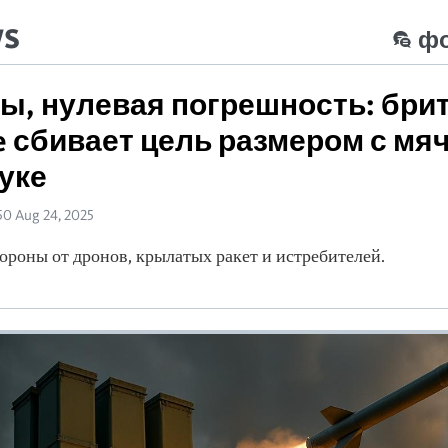
ws
ф
ты, нулевая погрешность: бри
re сбивает цель размером с мяч
уке
50 Aug 24, 2025
ороны от дронов, крылатых ракет и истребителей.