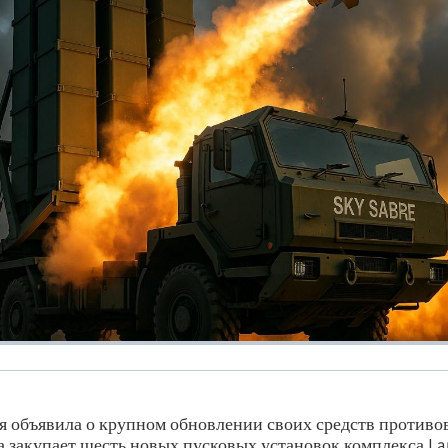
я объявила о крупном обновлении своих средств против
а закупает шесть новых пусковых установок комплекса La