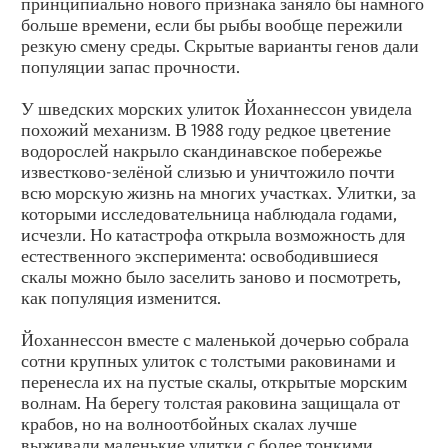
принципиально нового признака заняло бы намного
больше времени, если бы рыбы вообще пережили
резкую смену среды. Скрытые варианты генов дали
популяции запас прочности.
У шведских морских улиток Йоханнессон увидела
похожий механизм. В 1988 году редкое цветение
водорослей накрыло скандинавское побережье
известково-зелёной слизью и уничтожило почти
всю морскую жизнь на многих участках. Улитки, за
которыми исследовательница наблюдала годами,
исчезли. Но катастрофа открыла возможность для
естественного эксперимента: освободившиеся
скалы можно было заселить заново и посмотреть,
как популяция изменится.
Йоханнессон вместе с маленькой дочерью собрала
сотни крупных улиток с толстыми раковинами и
перенесла их на пустые скалы, открытые морским
волнам. На берегу толстая раковина защищала от
крабов, но на волноотбойных скалах лучше
выживали маленькие улитки с более тонкими