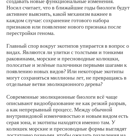
создавать новые функциональные изменения.
Носил считает, что в ближайшие годы биологи будут
активнее выяснять, какой механизм важнее в
каждом случае: сохранение готового набора
признаков или появление нового признака после
перестройки генома.
Главный спор вокруг экотипов упирается в вопрос о
видах. Являются ли улитки с толстыми и тонкими
раковинами, морские и пресноводные колюшки,
полосатые и зелёные палочники первыми шагами к
появлению новых видов? Или некоторые экотипы
могут сохраняться миллионы лет, не превращаясь в
отдельные ветви эволюционного дерева?
Современные эволюционные биологи всё чаще
описывают видообразование не как резкий разрыв,
а как непрерывный процесс. Между обычной
внутривидовой изменчивостью и новым видом есть
серая зона, и экотипы находятся именно там. У
колюшек морские и пресноводные формы выглядят
достаточно разными, чтобы ожидать разделения на