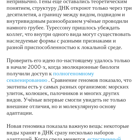
непривычно. Гены ещё оставались теоретическим
понятием, структуру ДНК откроют только через три
десятилетия, а границу между видом, подвидом и
внутривидовым разнообразием учёные проводили
намного грубее. Турессону пришлось убеждать
коллег, что внутри одного вида могут существовать
наследуемые формы с разными признаками и
разной приспособленностью к локальной среде.
Проверить его идею по-настоящему удалось только
в начале 2000-х, когда эволюционные биологи
получили доступ к
полногеномному
секвенированию
. Сравнение геномов показало, что
экотипы есть у самых разных организмов: морских
улиток, колюшек, палочников и многих других
видов. Учёные впервые смогли увидеть не только
внешние отличия, но и молекулярную основу
адаптации.
Новая геномика показала важную вещь: некоторые
виды хранят в ДНК сразу несколько наборов
адаптаций. Когда среда меняется,
естественный