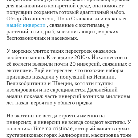
для выживания в конкретной среде, она помогает
популяции сохранить готовый адаптивный набор.
Обзор Йоханнессон, Шона Станковски и их коллег
нашёл инверсии
, связанные с экотипами, у
растений, птиц, рыб, млекопитающих, морских
беспозвоночных и насекомых.
У морских улиток таких перестроек оказалось
особенно много. К середине 2010-х Йоханнессон и
её коллеги выявили почти 20 инверсий, связанных с
экотипами. Ещё интереснее, что похожие наборы
признаков находили у популяций из Испании,
Великобритании и Швеции, хотя эти группы
изолированы и не скрещиваются. Дальнейший
анализ показал: часть инверсий возникла миллионы
лет назад, вероятно у общего предка.
Но экотипы не всегда строятся именно на
инверсиях, а инверсии не всегда создают экотипы. У
палочника Timema cristinae, который живёт в сухих
кустарниковых горах Калифорнии, маскировка тоже