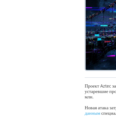
Проект Aztec з
устаревшие про
млн.
Новая атака за
данным
специал