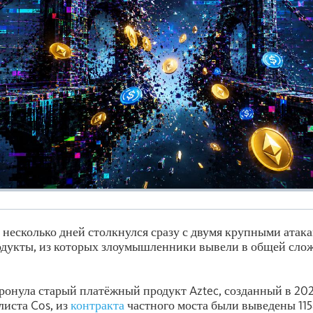
а несколько дней столкнулся сразу с двумя крупными атак
дукты, из которых злоумышленники вывели в общей слож
тронула старый платёжный продукт Aztec, созданный в 202
иста Cos, из
контракта
частного моста были выведены 115