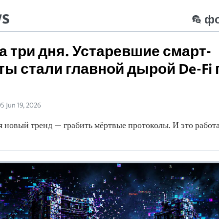
ws
ф
за три дня. Устаревшие смарт-
ты стали главной дырой De-Fi 
5 Jun 19, 2026
я новый тренд — грабить мёртвые протоколы. И это работа