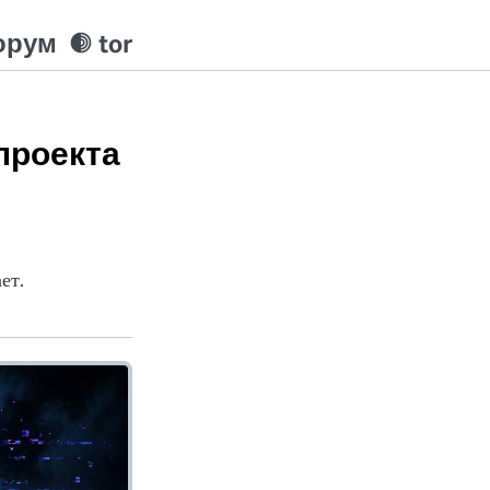
орум
tor
проекта
ет.