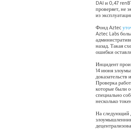
DAI и 0,47 ren
проверяет, не 
из эксплуатации
Фонд Aztec
уто
Aztec Labs бол
административн
назад. Такая сх
ошибки оставля
Инцидент прои
14 июня злоумы
доказательств и
Проверка работа
которые были о
специально соб
несколько токе
На следующий д
злоумышленник 
децентрализова