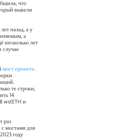
общила, что
оторый вывели
лет назад, а у
меняемым, а
ё несколько лет
в случае
й
мост проекта
.
верки
раций.
лько те строки,
ить 14
68 wstETH и
т раз
 с мостами для
 2023 году