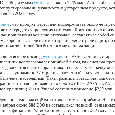
BTC. Общая сумма
составила
около $2,15 млн. Aztec Labs со
эксплуатировали ли уязвимость в устаревшем продукте, к
 ещё в 2022 году.
чнил
, что продукт перестали поддерживать около четырёх 
ьше нет средств управления системой. Контракт был неиз
ые полномочия команда отказалась оставлять за собой ещ
ема хорошо выглядит с точки зрения децентрализации, но 
ет пользователей без быстрого механизма защиты.
зошёл вскоре после
другой
атаки
на Aztec Connect, стары
шленник воспользовался ошибкой в том, как система про
 код расчётов в сети обрабатывали одну и ту же пачку опе
ла с группами по 32 строки, а расчётный код учитывал то
бъявлены настоящими. Такая разница позволила подготов
ранных отправок и вывести около 909 ETH, 270 513 DAI, 1
нов хранилищ Yearn. Ущерб составил примерно $2,19 млн.
ень последовала ещё одна атака с тем же приёмом. На это
забрал около $88 000 из оставшихся позиций, связанных
нных финансов. Aztec Connect запустили в 2022 году, а в