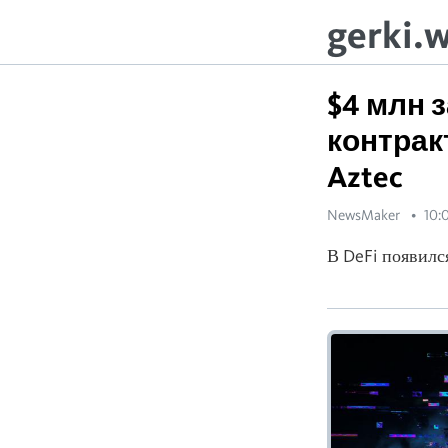
gerki.
$4 млн 
контрак
Aztec
NewsMaker
10:0
В DeFi появилс