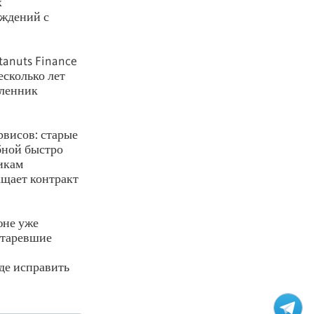
х
еждений с
tanuts Finance
есколько лет
шленник
рвисов: старые
бной быстро
чикам
ащает контракт
юне уже
старевшие
де исправить