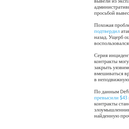
вывели из экспл
административн
просьбой вывес
Похожая пробле
подтвердил
ата
назад. Ущерб о
воспользовался
Серия инцидент
контракты могу
закрыть уязвим
вмешиваться вр
в неподвижную 
По данным Defi
превысили $43
контракты стан
злоумышленники
найденную про