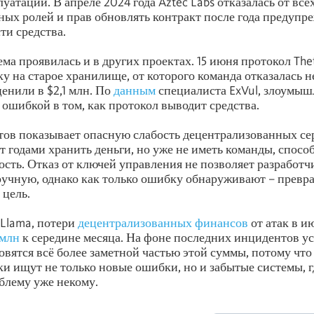
уатации. В апреле 2024 года Aztec Labs отказалась от все
ых ролей и прав обновлять контракт после года предупр
ти средства.
ма проявилась и в других проектах. 15 июня протокол The
ку на старое хранилище, от которого команда отказалась н
ценили в $2,1 млн. По
данным
специалиста ExVul, злоумы
 ошибкой в том, как протокол выводит средства.
ов показывает опасную слабость децентрализованных се
т годами хранить деньги, но уже не иметь команды, спосо
ость. Отказ от ключей управления не позволяет разработ
учную, однако как только ошибку обнаруживают – превр
цель.
Llama, потери
децентрализованных финансов
от атак в и
 млн
к середине месяца. На фоне последних инцидентов у
овятся всё более заметной частью этой суммы, потому что
 ищут не только новые ошибки, но и забытые системы, г
блему уже некому.