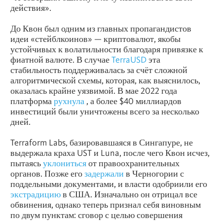
действия».
До Квон был одним из главных пропагандистов
идеи «стейблкоинов» — криптовалют, якобы
устойчивых к волатильности благодаря привязке к
фиатной валюте. В случае
TerraUSD
эта
стабильность поддерживалась за счёт сложной
алгоритмической схемы, которая, как выяснилось,
оказалась крайне уязвимой. В мае 2022 года
платформа
рухнула
, а более $40 миллиардов
инвестиций были уничтожены всего за несколько
дней.
Terraform Labs, базировавшаяся в Сингапуре, не
выдержала краха UST и Luna, после чего Квон исчез,
пытаясь
уклониться
от правоохранительных
органов. Позже его
задержали
в Черногории с
поддельными документами, и власти одобриили его
экстрадицию
в США. Изначально он отрицал все
обвинения, однако теперь признал себя виновным
по двум пунктам: сговор с целью совершения