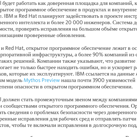
ll будет работать как доверенная площадка для компаний, 
рытое программное обеспечение в продуктах и внутренн
. IBM и Red Hat планируют задействовать в проекте инст
венного интеллекта и более 20 000 инженеров. Система 
мости, проверять исправления на большом объёме открыто
анизациям проверенные обновления.
и Red Hat, открытое программное обеспечение лежит в о
рпоративной инфраструктуры, а более 90% компаний из 
 таких решений. Компании также указывают, что развитие
огает не только быстрее находить ошибки, но и ускоряет 
в, которые их эксплуатируют. IBM ссылается на данные A
ым модель
Mythos Preview
нашла почти 3900 уязвимостей 
епени опасности в открытом программном обеспечении.
ell должен стать промежуточным звеном между компаниями
и сообществами открытого программного обеспечения. О
ать сведения о проблемах безопасности через доверенного
ренные исправления для рабочих сред и отправлять патчи
тов, чтобы те включали исправления в долгосрочную под