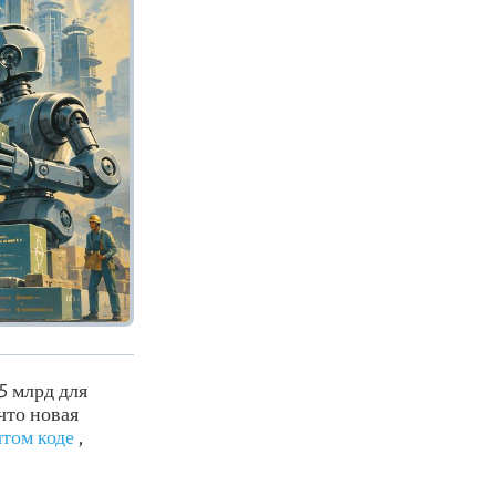
$5 млрд для
что новая
том коде
,