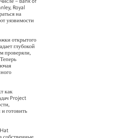
числе – Bank of
nley, Royal
раться на
яют уязвимости
ржки открытого
адает глубокой
ом проверяли,
 Теперь
лючая
нного
т как
дач Project
сти,
 и готовить
 Hat
в собственные