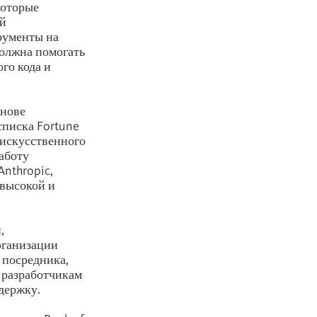
которые
ей
рументы на
должна помогать
го кода и
снове
списка Fortune
 искусственного
работу
nthropic,
высокой и
,
рганизации
 посредника,
 разработчикам
держку.