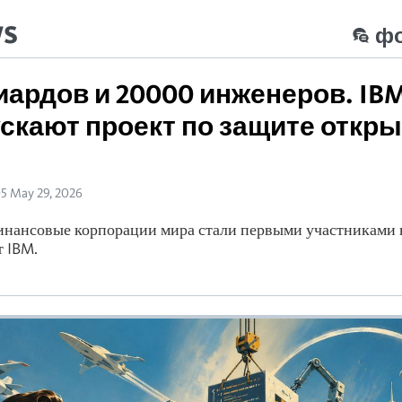
ws
ф
иардов и 20000 инженеров. IBM
ускают проект по защите откр
05 May 29, 2026
нансовые корпорации мира стали первыми участниками 
т IBM.