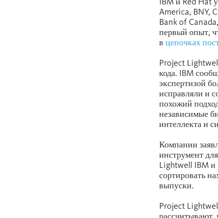
IBM и Red Hat 
America, BNY, C
Bank of Canada,
первый опыт, ч
в
цепочках пос
Project Lightw
кода. IBM сооб
экспертизой бо
исправляли и с
похожий подход
независимые б
интеллекта и с
Компании заявл
инструмент для
Lightwell IBM 
сортировать на
выпуски.
Project Lightwe
рассчитывают, 