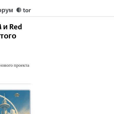
орум
tor
 и Red
ытого
нового проекта