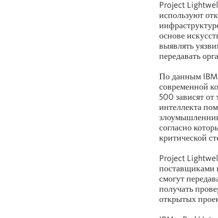
Project Lightwe
используют отк
инфраструктуре
основе искусст
выявлять уязви
передавать орг
По данным IBM 
современной ко
500 зависят от
интеллекта пом
злоумышленнико
согласно котор
критической ст
Project Lightw
поставщиками 
смогут передав
получать прове
открытых проек