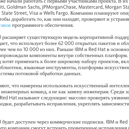
уже начали работать с первыми участниками проекта. В их 
iti, Goldman Sachs, JPMorganChase, Mastercard, Morgan Sta
 State Street, Visa и Wells Fargo. Компании планируют опи
тобы доработать то, как они находят, проверяют и устран
тавок
программного обеспечения.
ell расширяет существующую модель корпоративной подде
щает, что использует более 62 000 открытых пакетов и обл
лее чем по 10 000 из них. Раньше IBM и Red Hat в основн
опровождали компоненты внутри собственных платформ.
 хотят применить к более широкому набору проектов, вк
иблиотеки, языковые инструменты, платформы искусстве
истемы потоковой обработки данных.
яют, что намерены использовать искусственный интеллек
 инженерных команд, а не как замену инженерам. Среди за
и Red Hat называют следующие: массово проверять уязвимо
ходки, разрабатывать исправления, укреплять зависимости
ll будет доступен через коммерческие подписки. IBM и Red
что компании смогут встроить проверенные исправления 