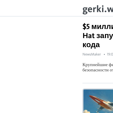
gerki.
$5 милл
Hat зап
кода
NewsMaker
19:
Крупнейшие фи
безопасности о