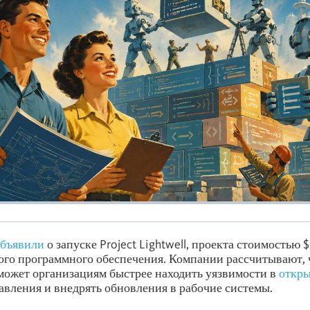
объявили
о запуске Project Lightwell, проекта стоимостью 
го программного обеспечения. Компании рассчитывают, 
ожет организациям быстрее находить уязвимости в
откры
авления и внедрять обновления в рабочие системы.