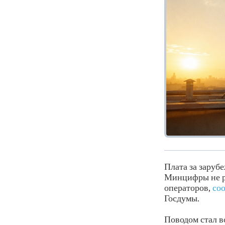
Плата за заруб
Минцифры не ра
операторов,
со
Госдумы.
Поводом стал 