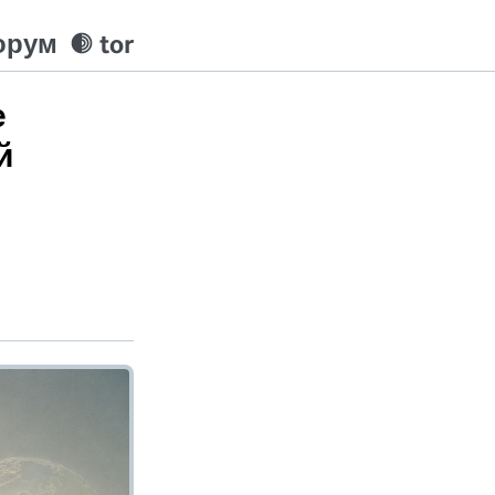
орум
tor
е
й