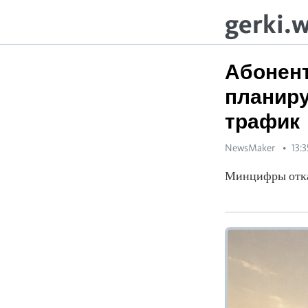
gerki.
Абонент
планиру
трафик
NewsMaker
13:3
Минцифры отка