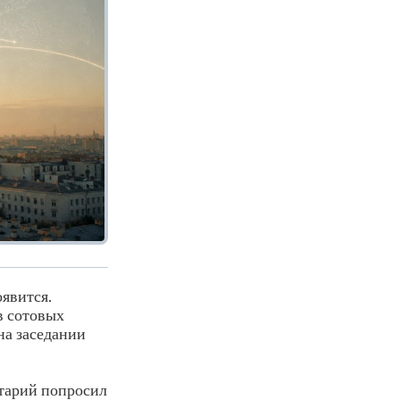
явится.
в сотовых
на заседании
тарий попросил