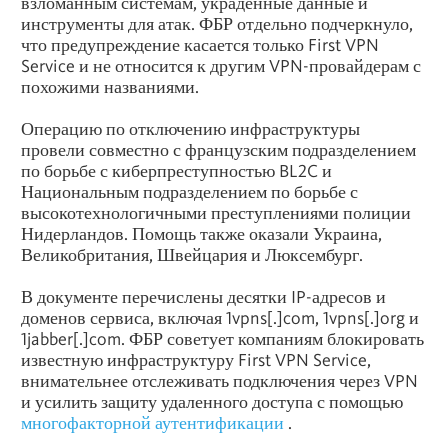
взломанным системам, украденные данные и
инструменты для атак. ФБР отдельно подчеркнуло,
что предупреждение касается только First VPN
Service и не относится к другим VPN-провайдерам с
похожими названиями.
Операцию по отключению инфраструктуры
провели совместно с французским подразделением
по борьбе с киберпреступностью BL2C и
Национальным подразделением по борьбе с
высокотехнологичными преступлениями полиции
Нидерландов. Помощь также оказали Украина,
Великобритания, Швейцария и Люксембург.
В документе перечислены десятки IP-адресов и
доменов сервиса, включая 1vpns[.]com, 1vpns[.]org и
1jabber[.]com. ФБР советует компаниям блокировать
известную инфраструктуру First VPN Service,
внимательнее отслеживать подключения через VPN
и усилить защиту удаленного доступа с помощью
многофакторной аутентификации
.