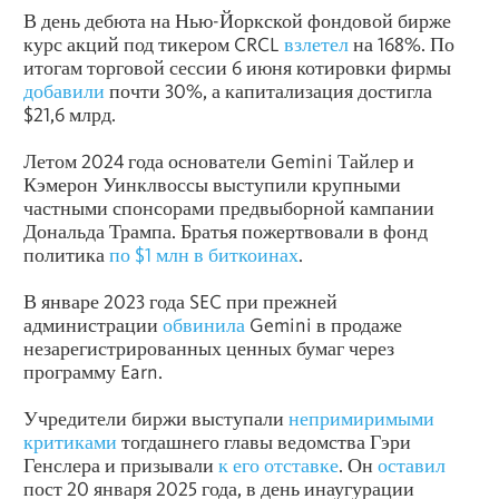
В день дебюта на Нью-Йоркской фондовой бирже
курс акций под тикером CRCL
взлетел
на 168%. По
итогам торговой сессии 6 июня котировки фирмы
добавили
почти 30%, а капитализация достигла
$21,6 млрд.
Летом 2024 года основатели Gemini Тайлер и
Кэмерон Уинклвоссы выступили крупными
частными спонсорами предвыборной кампании
Дональда Трампа. Братья пожертвовали в фонд
политика
по $1 млн в биткоинах
.
В январе 2023 года SEC при прежней
администрации
обвинила
Gemini в продаже
незарегистрированных ценных бумаг через
программу Earn.
Учредители биржи выступали
непримиримыми
критиками
тогдашнего главы ведомства Гэри
Генслера и призывали
к его отставке
. Он
оставил
пост 20 января 2025 года, в день инаугурации