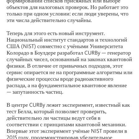
формировании списков присяжных или выборе
объектов для налоговых проверок. Но работает это
только при одном условии: если люди уверены, что
эти числа действительно случайны.
Теперь для этого есть новый инструмент.
Национальный институт стандартов и технологий
США (NIST) совместно с учёными Университета
Колорадо в Боулдере разработал CURBy — генератор
случайных чисел, основанный на законах квантовой
физики. В отличие от привычных подходов, этот
сервис опирается не на программные алгоритмы или
физические процессы вроде радиоактивного
распада, а на фундаментальное квантовое явление
— запутанность частиц.
В центре CURBy лежит эксперимент, известный как
тест Белла, который позволяет проверить,
действительно ли частицы ведут себя в
соответствии с принципами квантовой механики.
Впервые этот эксперимент учёные NIST провели в
2015 году, продемонстрировав убедительное