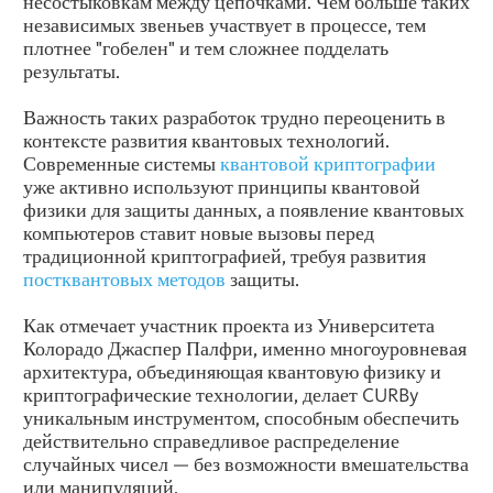
несостыковкам между цепочками. Чем больше таких
независимых звеньев участвует в процессе, тем
плотнее "гобелен" и тем сложнее подделать
результаты.
Важность таких разработок трудно переоценить в
контексте развития квантовых технологий.
Современные системы
квантовой криптографии
уже активно используют принципы квантовой
физики для защиты данных, а появление квантовых
компьютеров ставит новые вызовы перед
традиционной криптографией, требуя развития
постквантовых методов
защиты.
Как отмечает участник проекта из Университета
Колорадо Джаспер Палфри, именно многоуровневая
архитектура, объединяющая квантовую физику и
криптографические технологии, делает CURBy
уникальным инструментом, способным обеспечить
действительно справедливое распределение
случайных чисел — без возможности вмешательства
или манипуляций.