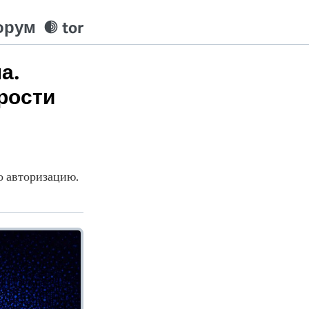
орум
tor
а.
рости
о авторизацию.