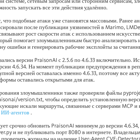
ой системе, сетевым запросам или сторонним сервисам, 
жность запускать все эти действия удалённо.
т, что подобные атаки уже становятся массовыми. Ранее 
сировали после публикации уязвимостей в Marimo, LMDe
связывают рост скорости атак с использованием искусств
торый помогает злоумышленникам быстро анализировать 
ну ошибки и генерировать рабочие эксплойты за считанн
ались версии PraisonAI с 2.5.6 по 4.6.33 включительно. И
рсии 4.6.34. На момент публикации предупреждения в ре
упной версией оставалась именно 4.6.33, поэтому все акт
формы оставались открытыми для атак.
рования злоумышленники также проверяли файлы pyprojec
raisonai/version.txt, чтобы определить установленную ве
акующие искали маршруты, связанные с серверами MCP и
и
ИИ-агентов
.
ует срочно обновить PraisonAI минимум до версии 4.6.34, 
ver.py и не публиковать порт 8080 в интернете. Владельца
 проверить журналы на наличие User-Agent CVE-Detector/