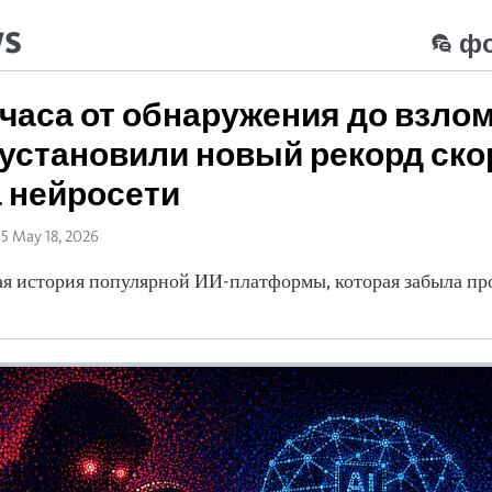
ws
ф
часа от обнаружения до взлом
установили новый рекорд ско
а нейросети
15 May 18, 2026
я история популярной ИИ-платформы, которая забыла пр