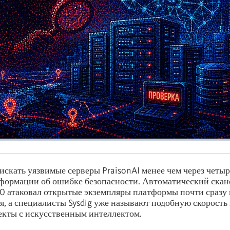
искать уязвимые серверы PraisonAI менее чем через четыр
ормации об ошибке безопасности. Автоматический скане
.0 атаковал открытые экземпляры платформы почти сразу 
, а специалисты Sysdig уже называют подобную скорость
оекты с искусственным интеллектом.