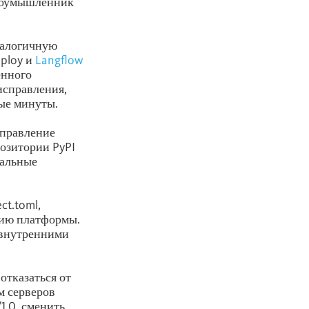
злоумышленник
аналогичную
ploy и
Langflow
енного
исправления,
ые минуты.
справление
позитории PyPI
уальные
t.toml,
рсию платформы.
 внутренними
отказаться от
м серверов
1.0, сменить