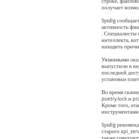
строке, файлов
получает возмо
Sysdig сообщае
активность фик
. Специалисты 
интеллекта, ко
находить причи
Уязвимыми оказ
выпустили в ве
последней дост
установки плат
Во время скани
poetry.lock и p
Кроме того, ат
инструментам
Sysdig рекоменд
старого api_ser
также советуют