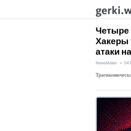
gerki.
Четыре 
Хакеры 
атаки н
NewsMaker
04:
Трагикомическа