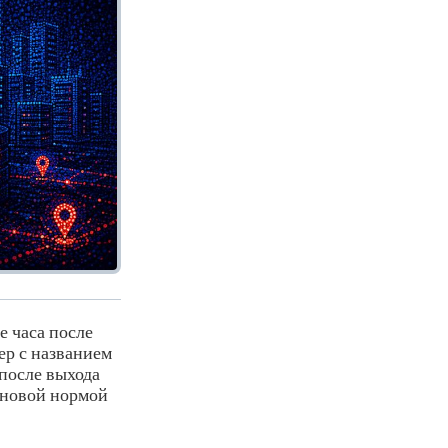
е часа после
р с названием
после выхода
 новой нормой