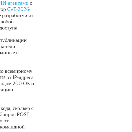
ИИ-агентами
с
тор
CVE-2026-
де разработчики
 любой
доступа.
 публикации
 панели
занные с
 по всемирному
ts от IP-адреса
 кодом 200 OK и
атацию
ода, сколько с
 Запрос POST
о от
 командной