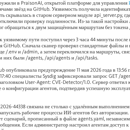
ужили в PraisonAI, открытой платформе для управления
сячами звёзд на GitHub. Уязвимость получила идентифика
ть скрывалась в старом серверном модуле api_server.py, г
тключили проверку подлинности. Из-за такой настройки
ог обращаться к двум защищённым маршрутам без токена 
к уязвимому пути поступил через 3 часа 44 минуты после
 GitHub. Сначала сканер проверял стандартные файлы и
де /.env и /admin, а затем переключился на маршруты, свя
и них были /agents, /api/agents и /api/tasks.
b опубликовала предупреждение 11 мая 2026 года в 13:56
17:40 специалисты Sysdig зафиксировали запрос GET /agen
с заголовком User-Agent: CVE-Detector/1.0. Сервер ответил
 о конфигурации агентов, подтвердив успешную эксплу
2026-44338 связана не столько с удалённым выполнением к
апускать рабочие процессы ИИ-агентов без авторизации.
ет сценарий, прописанный в файле agents.yaml, независим
общения. Если администратор настроил агентам доступ к