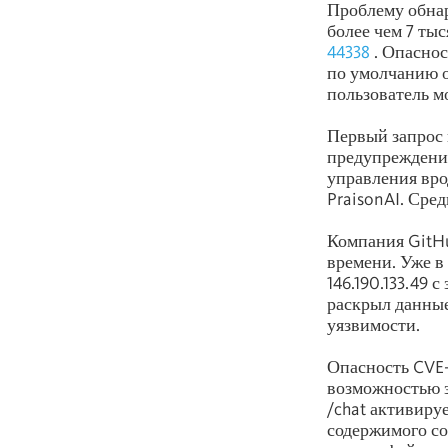
Проблему обнар
более чем 7 ты
44338
. Опаснос
по умолчанию о
пользователь м
Первый запрос 
предупреждения
управления вро
PraisonAI. Сред
Компания GitHu
времени. Уже в 
146.190.133.49 
раскрыл данные
уязвимости.
Опасность CVE-
возможностью з
/chat активиру
содержимого со