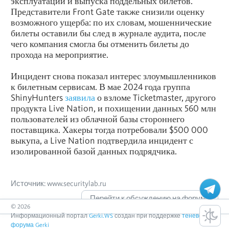
эксплуатации и выпуска поддельных билетов.
Представители Front Gate также снизили оценку
возможного ущерба: по их словам, мошеннические
билеты оставили бы след в журнале аудита, после
чего компания смогла бы отменить билеты до
прохода на мероприятие.
Инцидент снова показал интерес злоумышленников
к билетным сервисам. В мае 2024 года группа
ShinyHunters
заявила
о взломе Ticketmaster, другого
продукта Live Nation, и похищении данных 560 млн
пользователей из облачной базы стороннего
поставщика. Хакеры тогда потребовали $500 000
выкупа, а Live Nation подтвердила инцидент с
изолированной базой данных подрядчика.
Источник: www.securitylab.ru
Перейти к обсуждению на форуме
©
2026
Информационный портал
Gerki.WS
создан при поддержке
теневого
форума Gerki