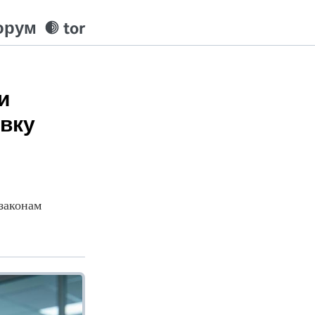
орум
tor
и
овку
законам