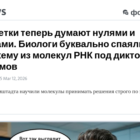
ws
ф
етки теперь думают нулями и
ми. Биологи буквально спаял
ему из молекул РНК под дикт
тмов
05 Mar 12, 2026
штадта научили молекулы принимать решения строго по 