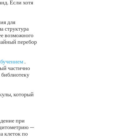
нд. Если хотя
ия для
а структура
ее возможного
чайный перебор
бучением
.
рый частично
 библиотеку
кулы, который
едение при
 цитометрию —
а клеток по