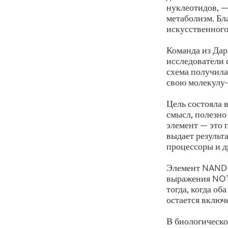
нуклеотидов, —
метаболизм. Бл
искусственного
Команда из Дар
исследователи 
схема получила
свою молекулу-
Цель состояла 
смысл, полезно
элемент — это 
выдает результ
процессоры и д
Элемент NAND —
выражения NOT 
тогда, когда о
остается включ
В биологическо