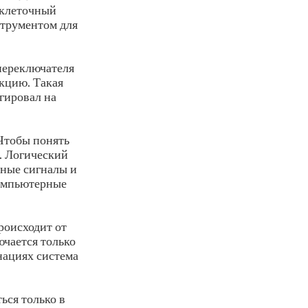
 клеточный
струментом для
переключателя
кцию. Такая
гировал на
 Чтобы понять
. Логический
дные сигналы и
компьютерные
роисходит от
чается только
нациях система
ься только в