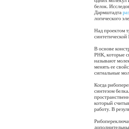
одних молекул 
белок. Исследо
Дармштадта
ра
логического эл
Над проектом т
синтетической
В основе конст
РНК, которые с
называют молек
менять ее свой
сигнальные мо
Когда рибопере
синтезом белка
пространственн
который считыв
работу. В резул
Рибопереключа
дополнительные