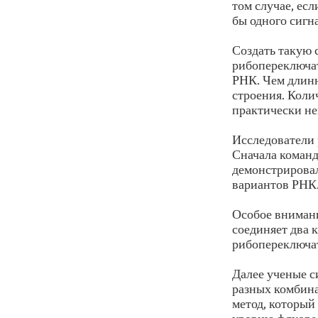
том случае, ес
бы одного сигн
Создать такую 
рибопереключат
РНК. Чем длинн
строения. Коли
практически н
Исследователи
Сначала команд
демонстрирова
вариантов РНК
Особое внимани
соединяет два 
рибопереключат
Далее ученые с
разных комбин
метод, который