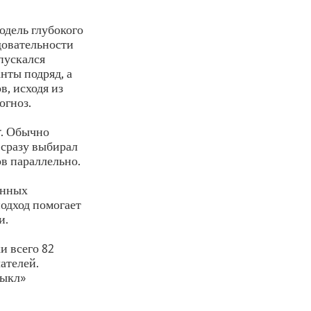
одель глубокого
довательности
пускался
нты подряд, а
в, исходя из
огноз.
r. Обычно
 сразу выбирал
в параллельно.
енных
подход помогает
и.
и всего 82
ателей.
выкл»