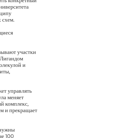
дить конкретный
университета
нципу
 схем.
щиеся
зывают участки
 Лигандом
олекулой и
литы,
жет управлять
ула меняет
й комплекс,
ем и прекращает
 нужны
че 100