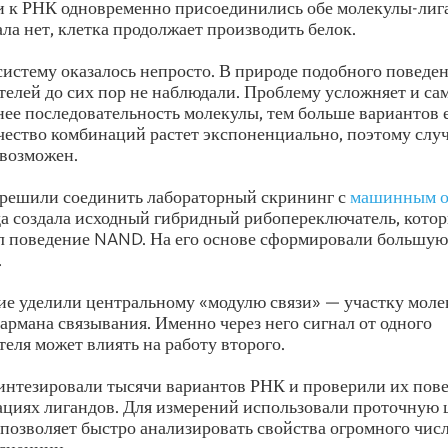
ли к РНК одновременно присоединились обе молекулы-лига
ала нет, клетка продолжает производить белок.
систему оказалось непросто. В природе подобного поведен
елей до сих пор не наблюдали. Проблему усложняет и сам
ее последовательность молекулы, тем больше вариантов 
чество комбинаций растет экспоненциально, поэтому слу
евозможен.
 решили соединить лабораторный скрининг с
машинным о
а создала исходный гибридный рибопереключатель, кото
л поведение NAND. На его основе сформировали большую
.
е уделили центральному «модулю связи» — участку моле
кармана связывания. Именно через него сигнал от одного
еля может влиять на работу второго.
интезировали тысячи вариантов РНК и проверили их пов
ациях лигандов. Для измерений использовали проточную
 позволяет быстро анализировать свойства огромного числ