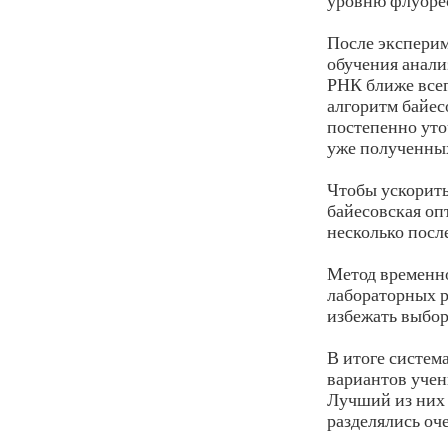
уровню флуоре
После эксперим
обучения анали
РНК ближе всег
алгоритм байес
постепенно уто
уже полученных
Чтобы ускорить
байесовская оп
несколько посл
Метод временно
лабораторных р
избежать выбор
В итоге систем
вариантов уче
Лучший из них 
разделялись оче