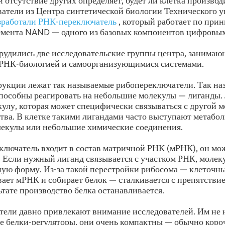
и отсутствие других определяет, будет ли клетка произво
ватели из Центра синтетической биологии Технического 
зработали
РНК-переключатель
, который работает по при
емента NAND — одного из базовых компонентов цифровых
рудились две исследовательские группы центра, занимаю
 РНК-биологией и самоорганизующимися системами.
рукции лежат так называемые рибопереключатели. Так на
пособны реагировать на небольшие молекулы — лиганды.
улу, которая может специфически связываться с другой м
ства. В клетке такими лигандами часто выступают метабо
лекулы или небольшие химические соединения.
ключатель входит в состав матричной РНК (мРНК), он мо
. Если нужный лиганд связывается с участком РНК, молек
ую форму. Из-за такой перестройки рибосома — клеточны
ает мРНК и собирает белок — сталкивается с препятстви
ьтате производство белка останавливается.
тели давно привлекают внимание исследователей. Им не
 белки-регуляторы, они очень компактны — обычно коро