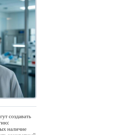
гут создавать
гию:
рых наличие