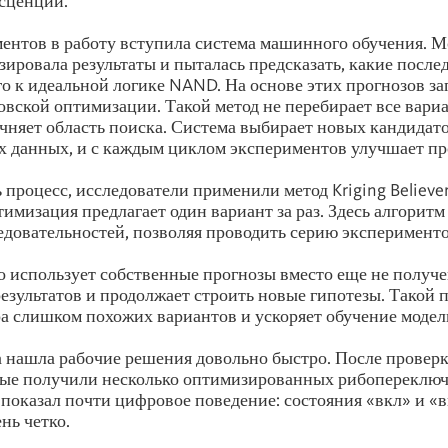
сценции.
ентов в работу вступила система машинного обучения. М
зировала результаты и пыталась предсказать, какие после
о к идеальной логике NAND. На основе этих прогнозов за
овской оптимизации. Такой метод не перебирает все вариа
чняет область поиска. Система выбирает новых кандидато
 данных, и с каждым циклом экспериментов улучшает пр
 процесс, исследователи применили метод Kriging Believe
тимизация предлагает один вариант за раз. Здесь алгоритм
едовательностей, позволяя проводить серию эксперименто
 использует собственные прогнозы вместо еще не получ
езультатов и продолжает строить новые гипотезы. Такой 
а слишком похожих вариантов и ускоряет обучение модел
а нашла рабочие решения довольно быстро. После проверк
ные получили несколько оптимизированных рибопереключ
показал почти цифровое поведение: состояния «вкл» и «
нь четко.