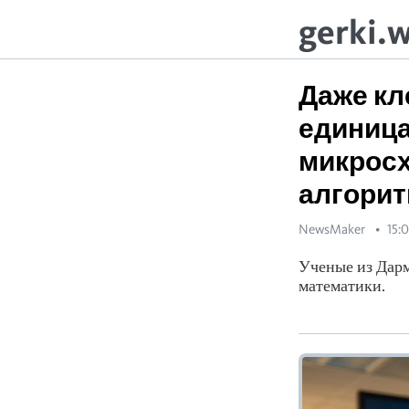
gerki.
Даже кл
единица
микросх
алгори
NewsMaker
15:
Ученые из Дарм
математики.