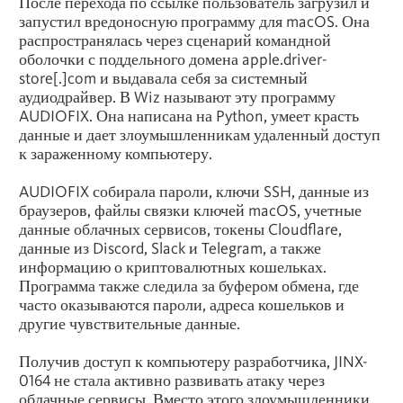
После перехода по ссылке пользователь загрузил и
запустил вредоносную программу для macOS. Она
распространялась через сценарий командной
оболочки с поддельного домена apple.driver-
store[.]com и выдавала себя за системный
аудиодрайвер. В Wiz называют эту программу
AUDIOFIX. Она написана на Python, умеет красть
данные и дает злоумышленникам удаленный доступ
к зараженному компьютеру.
AUDIOFIX собирала пароли, ключи SSH, данные из
браузеров, файлы связки ключей macOS, учетные
данные облачных сервисов, токены Cloudflare,
данные из Discord, Slack и Telegram, а также
информацию о криптовалютных кошельках.
Программа также следила за буфером обмена, где
часто оказываются пароли, адреса кошельков и
другие чувствительные данные.
Получив доступ к компьютеру разработчика, JINX-
0164 не стала активно развивать атаку через
облачные сервисы. Вместо этого злоумышленники