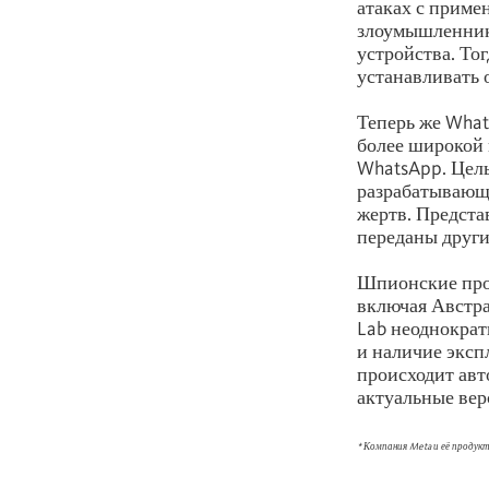
атаках с приме
злоумышленники
устройства. Тог
устанавливать 
Теперь же What
более широкой 
WhatsApp. Цель
разрабатывающи
жертв. Предста
переданы други
Шпионские пр
включая Австра
Lab неоднократ
и наличие эксп
происходит авт
актуальные вер
* Компания Meta и её продук