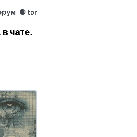
орум
tor
 в чате.