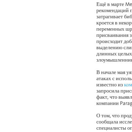
Ещё в марте M
рекомендаций п
затрагивает би
кроется в неко
переменных шри
присваивания з
происходит доб
выделению слиш
длинных целых 
злоумышленник
В начале мая у
атаках с испол
известно из
ко
запросила прис
факт, что выяв
компании Para
О том, что про
сообщала иссле
специалисты оп