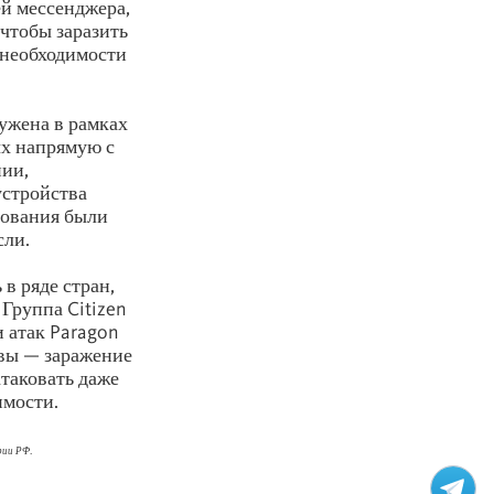
й мессенджера,
чтобы заразить
з необходимости
ужена в рамках
ых напрямую с
нии,
устройства
дования были
сли.
 в ряде стран,
Группа Citizen
 атак Paragon
твы — заражение
атаковать даже
имости.
рии РФ.