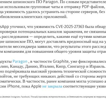
нением шпионского ПО Paragon. По словам представителе
 использовали групповые чаты и отправку PDF-файлов, 
да уязвимость удалось устранить на стороне серверов, бе
обновления клиентских приложений.
sApp уточнил, что уязвимость CVE-2025-27363 была обнар
проверки потенциальных каналов заражения, не связанн
 расследования — определить, какими ещё путями компа
е шпионское ПО, могут доставлять вредоносный код на 
вители мессенджера заявили, что результаты этого рассле
м компаниям для повышения общего уровня защиты отра
одукты
Paragon
, в частности Graphite, уже фиксировались
лию, Канаду, Данию, Италию, Кипр, Сингапур и Израиль. 
но подчёркивала высокий уровень технической сложности
лойтов, не требующих никаких действий со стороны жер
оматически. В частности, ранее компания могла успешно 
сии iPhone, пока Apple
не закрыла
соответствующие уязв
ты (включая Instagram, Facebook, Threads) признаны экстремистскими, их деятельность запрещена на террито