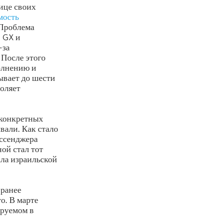
ице своих
мость
 Проблема
e GX и
-за
 После этого
олнению и
ывает до шести
воляет
 конкретных
вали. Как стало
ссенджера
ой стал тот
ала израильской
 ранее
о. В марте
ируемом в