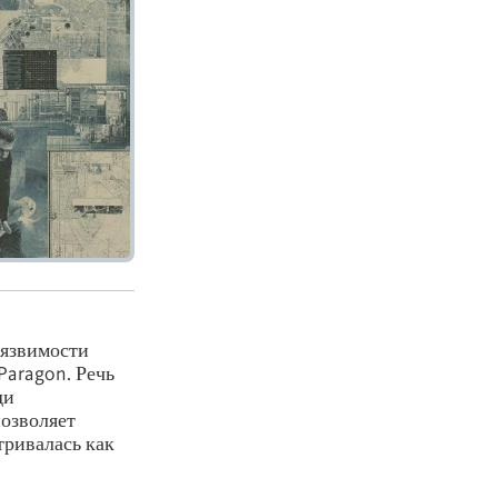
уязвимости
Paragon. Речь
ди
позволяет
тривалась как