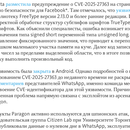
eta
разместила
предупреждение о CVE-2025-27363 на стран
о безопасности для Facebook*. Там отмечалось, что
уязви
блиотеку FreeType версии 2.13.0 и более ранние редакции.
рректной обработке структур субглифов шрифтов TrueTyp
фтов. Как объяснили специалисты, ошибка возникает из
начения типа signed short переменной типа unsigned long.
авление фиксированного значения, что приводит к переп
ком маленького участка памяти на куче. Далее код запис
чисел за пределами выделенной области, что в итоге поз
у выполнить произвольный код.
язвимость была
закрыта
в Android. Однако подробностей о
ьзованием CVE-2025-27363 до недавнего времени не раскры
мментариев
представителей WhatsApp, именно команда ме
воение CVE-идентификатора для этой уязвимости. Причин
ленная проблема напрямую связана с эксплойтом из арсен
gon.
дукты Paragon активно используются для шпионских атак,
довательская группа Citizen Lab при Университете Торонт
убликовали данные о нулевом дне в WhatsApp, эксплуат