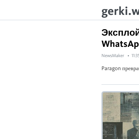
gerki.
Эксплойт
WhatsAp
NewsMaker
11:3
Paragon превра