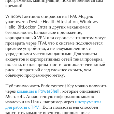
программных манипуляций, пока не меняется сам
кремний.
Windows активно опирается на TPM. Модуль
участвует в Device Health Attestation, Windows
Hello, BitLocker, Entra и других механизмах
безопасности. Банковское приложение,
корпоративный
VPN
или сервис с античитом могут
проверять через TPM, что к системе подключается
прежнее устройство, а не злоумышленник с
украденными учетными данными. Для защиты
аккаунтов и корпоративных сетей такая проверка
полезна, но для приватности возникает очевидный
риск: аппаратный след сложнее скрыть, чем
обычную программную метку.
Публичную часть Endorsement Key можно получить
через
команды в PowerShell
, которые описывает
Microsoft. Аналогичную информацию можно
извлечь и на Linux, например через
инструменты
для работы с TPM
. Если пользователь способен
запустить команду вручную, приложение с