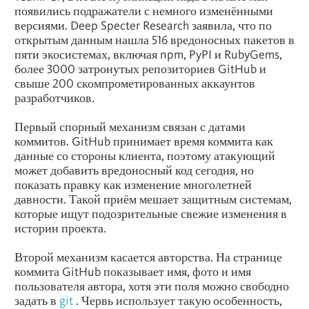
появились подражатели с немного изменёнными
версиями. Deep Specter Research заявила, что по
открытым данным нашла 516 вредоносных пакетов в
пяти экосистемах, включая npm, PyPI и RubyGems,
более 3000 затронутых репозиториев GitHub и
свыше 200 скомпрометированных аккаунтов
разработчиков.
Первый спорный механизм связан с датами
коммитов. GitHub принимает время коммита как
данные со стороны клиента, поэтому атакующий
может добавить вредоносный код сегодня, но
показать правку как изменение многолетней
давности. Такой приём мешает защитным системам,
которые ищут подозрительные свежие изменения в
истории проекта.
Второй механизм касается авторства. На странице
коммита GitHub показывает имя, фото и имя
пользователя автора, хотя эти поля можно свободно
задать в
git
. Червь использует такую особенность,