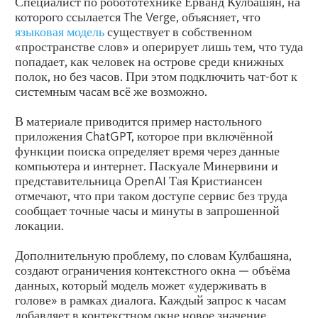
Специалист по робототехнике Ерванд Кулбашян, на
которого ссылается The Verge, объясняет, что
языковая модель
существует в собственном
«пространстве слов» и оперирует лишь тем, что туда
попадает, как человек на острове среди книжных
полок, но без часов. При этом подключить чат-бот к
системным часам всё же возможно.
В материале приводится пример настольного
приложения ChatGPT, которое при включённой
функции поиска определяет время через данные
компьютера и интернет. Паскуале Минервини и
представительница OpenAI Тая Кристиансен
отмечают, что при таком доступе сервис без труда
сообщает точные часы и минуты в запрошенной
локации.
Дополнительную проблему, по словам Кулбашяна,
создают ограничения контекстного окна — объёма
данных, который модель может «удерживать в
голове» в рамках диалога. Каждый запрос к часам
добавляет в контекстном окне новое значение,