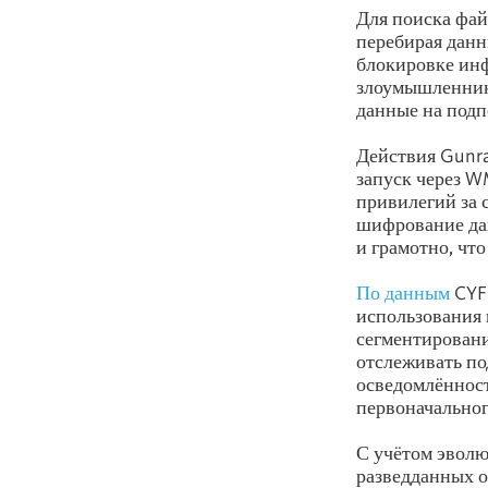
Для поиска фа
перебирая данны
блокировке ин
злоумышленники
данные на под
Действия Gunr
запуск через W
привилегий за 
шифрование дан
и грамотно, чт
По данным
CYFI
использования
сегментировани
отслеживать по
осведомлённост
первоначально
С учётом эволю
разведданных о