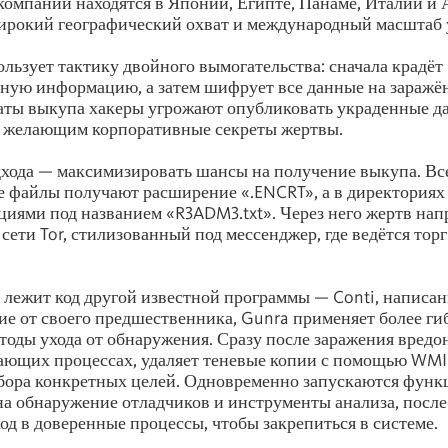
омпании находятся в Японии, Египте, Панаме, Италии и 
ирокий географический охват и международный масштаб 
льзует тактику двойного вымогательства: сначала крадёт
ую информацию, а затем шифрует все данные на заражё
аты выкупа хакеры угрожают опубликовать украденные д
м желающим корпоративные секреты жертвы.
дхода — максимизировать шансы на получение выкупа. Вс
файлы получают расширение «.ENCRT», а в директориях 
циями под названием «R3ADM3.txt». Через него жертв нап
сети Tor, стилизованный под мессенджер, где ведётся торг
 лежит код другой известной программы — Conti, написан
ие от своего предшественника, Gunra применяет более ги
оды ухода от обнаружения. Сразу после заражения вредо
ающих процессах, удаляет теневые копии с помощью WMI
бора конкретных целей. Одновременно запускаются функ
а обнаружение отладчиков и инструменты анализа, после
код в доверенные процессы, чтобы закрепиться в системе.