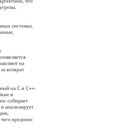
Аргентине, что
угрозы.
нных системах.
анные,
е
появляется
равляют на
 за возврат
ный на C и C++.
бкие и
нос собирает
 и анализирует
ции,
 чего вредонос