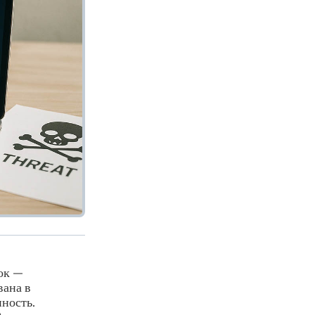
ок —
вана в
ность.