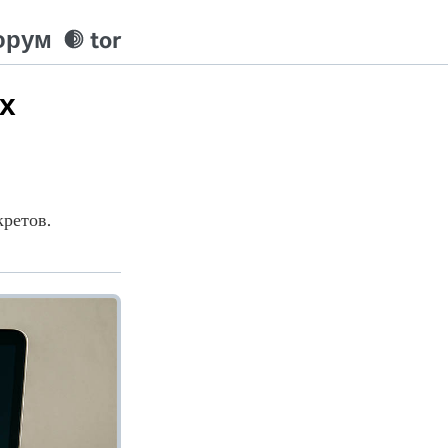
орум
tor
их
кретов.