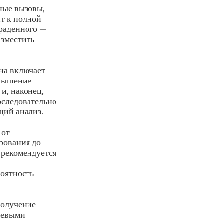
ные вызовы,
ит к полной
раденного —
азместить
на включает
овышение
и, наконец,
оследовательно
щий анализ.
 от
ирования до
 рекомендуется
роятность
получение
ючевыми