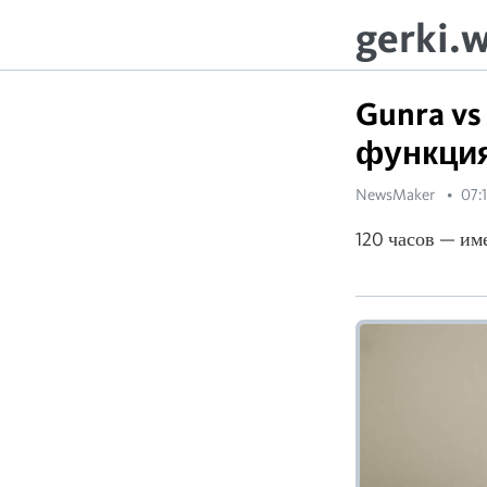
gerki.
Gunra v
функция
NewsMaker
07:
120 часов — име