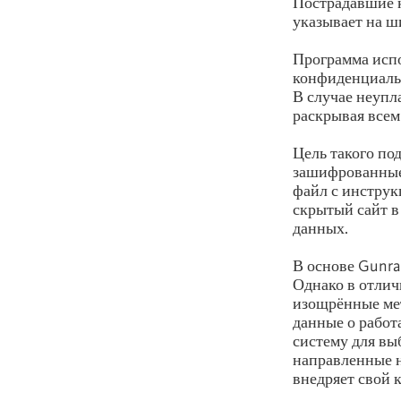
Пострадавшие к
указывает на ш
Программа испо
конфиденциальн
В случае неупл
раскрывая все
Цель такого по
зашифрованные 
файл с инструк
скрытый сайт в 
данных.
В основе Gunra
Однако в отлич
изощрённые мет
данные о работ
систему для вы
направленные н
внедряет свой 