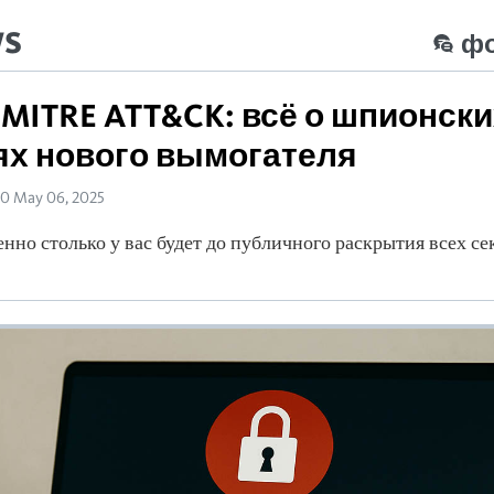
ws
ф
s MITRE ATT&CK: всё о шпионск
х нового вымогателя
10 May 06, 2025
нно столько у вас будет до публичного раскрытия всех се