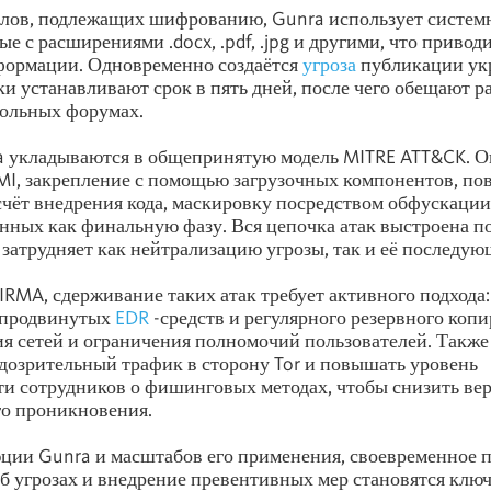
йлов, подлежащих шифрованию, Gunra использует систем
е с расширениями .docx, .pdf, .jpg и другими, что привод
формации. Одновременно создаётся
угроза
публикации ук
 устанавливают срок в пять дней, после чего обещают р
польных форумах.
a укладываются в общепринятую модель MITRE ATT&CK. О
MI, закрепление с помощью загрузочных компонентов, п
счёт внедрения кода, маскировку посредством обфускации 
ных как финальную фазу. Вся цепочка атак выстроена п
о затрудняет как нейтрализацию угрозы, так и её последую
RMA, сдерживание таких атак требует активного подхода:
 продвинутых
EDR
-средств и регулярного резервного коп
я сетей и ограничения полномочий пользователей. Также
дозрительный трафик в сторону Tor и повышать уровень
и сотрудников о фишинговых методах, чтобы снизить ве
го проникновения.
ции Gunra и масштабов его применения, своевременное 
б угрозах и внедрение превентивных мер становятся кл