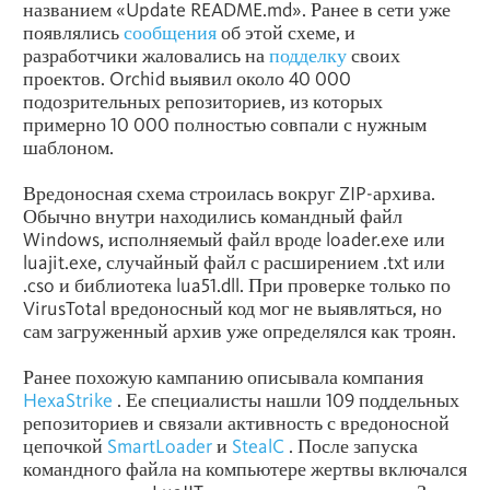
названием «Update README.md». Ранее в сети уже
появлялись
сообщения
об этой схеме, и
разработчики жаловались на
подделку
своих
проектов. Orchid выявил около 40 000
подозрительных репозиториев, из которых
примерно 10 000 полностью совпали с нужным
шаблоном.
Вредоносная схема строилась вокруг ZIP-архива.
Обычно внутри находились командный файл
Windows, исполняемый файл вроде loader.exe или
luajit.exe, случайный файл с расширением .txt или
.cso и библиотека lua51.dll. При проверке только по
VirusTotal вредоносный код мог не выявляться, но
сам загруженный архив уже определялся как троян.
Ранее похожую кампанию описывала компания
HexaStrike
. Ее специалисты нашли 109 поддельных
репозиториев и связали активность с вредоносной
цепочкой
SmartLoader
и
StealC
. После запуска
командного файла на компьютере жертвы включался