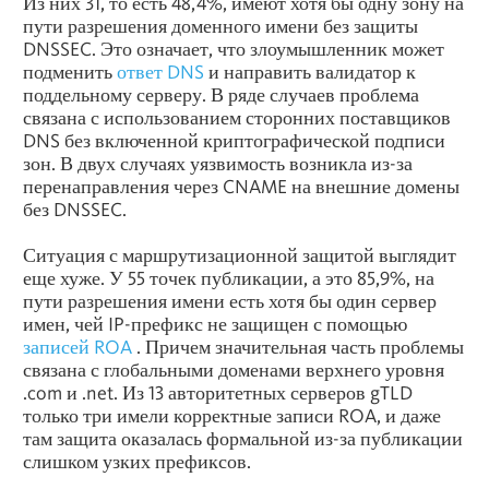
Из них 31, то есть 48,4%, имеют хотя бы одну зону на
пути разрешения доменного имени без защиты
DNSSEC. Это означает, что злоумышленник может
подменить
ответ DNS
и направить валидатор к
поддельному серверу. В ряде случаев проблема
связана с использованием сторонних поставщиков
DNS без включенной криптографической подписи
зон. В двух случаях уязвимость возникла из-за
перенаправления через CNAME на внешние домены
без DNSSEC.
Ситуация с маршрутизационной защитой выглядит
еще хуже. У 55 точек публикации, а это 85,9%, на
пути разрешения имени есть хотя бы один сервер
имен, чей IP-префикс не защищен с помощью
записей ROA
. Причем значительная часть проблемы
связана с глобальными доменами верхнего уровня
.com и .net. Из 13 авторитетных серверов gTLD
только три имели корректные записи ROA, и даже
там защита оказалась формальной из-за публикации
слишком узких префиксов.