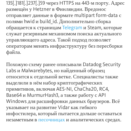
135[.]181[.]237[.]59 через HTTPS на 443-м порту. Адрес
размещён у Hetzner в Финляндии. Вредонос
отправляет данные в формате multipart form-data с
полями hwid и build_id. Дополнительно сборка
обращается к страницам
Telegram
и Steam, которые
служат резервным механизмом поиска актуального
управляющего адреса. Такой подход позволяет
операторам менять инфраструктуру без пересборки
файла.
Похожую схему ранее описывали Datadog Security
Labs и Malwarebytes, но найденный образец
относится к отдельной ветке. Специалисты также
выделили в нём набор криптографических
примитивов, включая AES-NI, ChaCha20, RC4,
Base64 и MurmurHash3, а также работу с API
Windows для расшифровки данных браузеров. Всё
указывает на развитие Vidar как гибкого
инфостилера, который пытается дольше оставаться
незаметным в
песочницах
и аналитических средах.