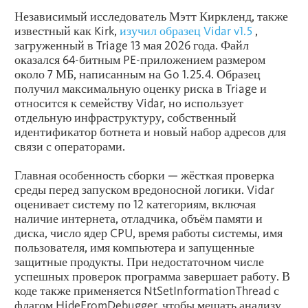
Независимый исследователь Мэтт Киркленд, также
известный как Kirk,
изучил образец Vidar v1.5
,
загруженный в Triage 13 мая 2026 года. Файл
оказался 64-битным PE-приложением размером
около 7 МБ, написанным на Go 1.25.4. Образец
получил максимальную оценку риска в Triage и
относится к семейству Vidar, но использует
отдельную инфраструктуру, собственный
идентификатор ботнета и новый набор адресов для
связи с операторами.
Главная особенность сборки — жёсткая проверка
среды перед запуском вредоносной логики. Vidar
оценивает систему по 12 категориям, включая
наличие интернета, отладчика, объём памяти и
диска, число ядер CPU, время работы системы, имя
пользователя, имя компьютера и запущенные
защитные продукты. При недостаточном числе
успешных проверок программа завершает работу. В
коде также применяется NtSetInformationThread с
флагом HideFromDebugger, чтобы мешать анализу.