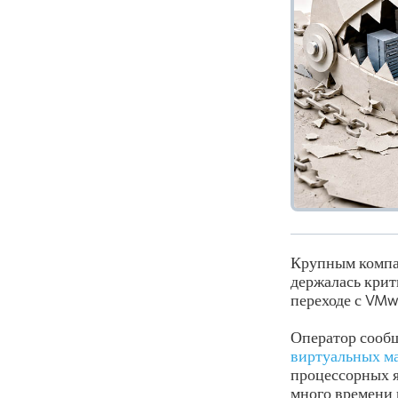
Крупным компан
держалась крит
переходе с VMw
Оператор сообщ
виртуальных м
процессорных я
много времени 