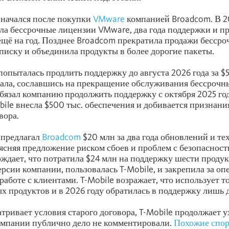
 начался после покупки
VMware
компанией Broadcom. В 20
ла бессрочные лицензии VMware, два года поддержки и п
щё на год. Позднее Broadcom прекратила продажи бессро
писку и объединила продукты в более дорогие пакеты.
попыталась продлить поддержку до августа 2026 года за $5
ала, сославшись на прекращение обслуживания бессрочн
бязал компанию продолжить поддержку с октября 2025 года
bile внесла $500 тыс. обеспечения и добивается признани
вора.
 предлагал
Broadcom
$20 млн за два года обновлений и те
ясняя предложение риском сбоев и проблем с безопасност
ждает, что потратила $24 млн на поддержку шести проду
ерсии компании, пользовалась T-Mobile, и закрепила за оп
аботе с клиентами. T-Mobile возражает, что использует то
х продуктов и в 2026 году обратилась в поддержку лишь 
тривает условия старого договора, T-Mobile продолжает у
омпании публично дело не комментировали.
Похожие спо