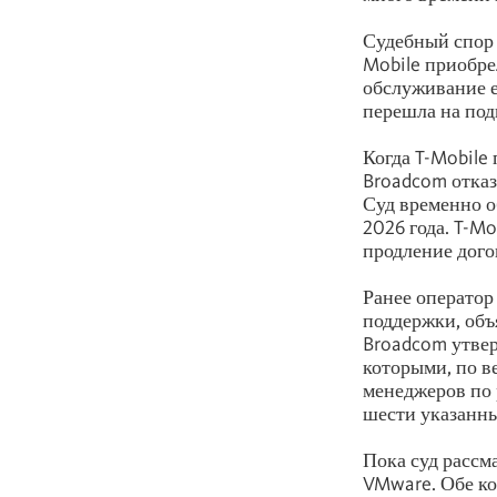
Судебный спор
Mobile приобре
обслуживание е
перешла на под
Когда T-Mobile 
Broadcom отказ
Суд временно о
2026 года. T-Mo
продление дого
Ранее оператор
поддержки, объ
Broadcom утвер
которыми, по в
менеджеров по р
шести указанны
Пока суд рассма
VMware. Обе к