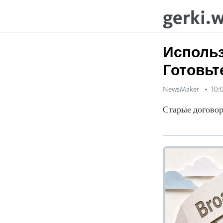
gerki.
Использ
Готовьт
NewsMaker
10:0
Старые договор