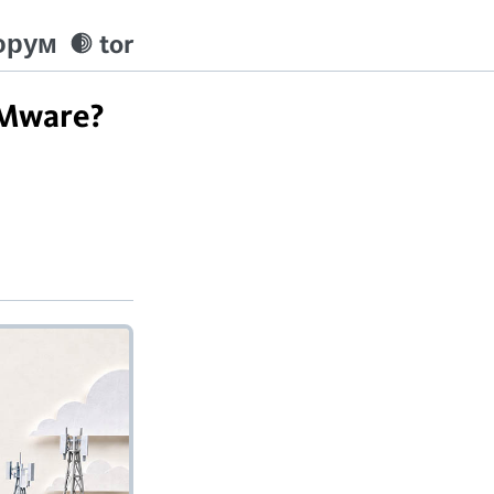
орум
tor
Mware?