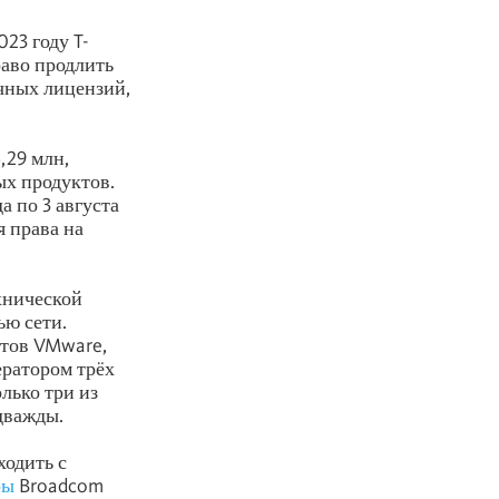
23 году T-
раво продлить
чных лицензий,
,29 млн,
ых продуктов.
 по 3 августа
я права на
хнической
ью сети.
ктов VMware,
ератором трёх
лько три из
дважды.
ходить с
ры
Broadcom