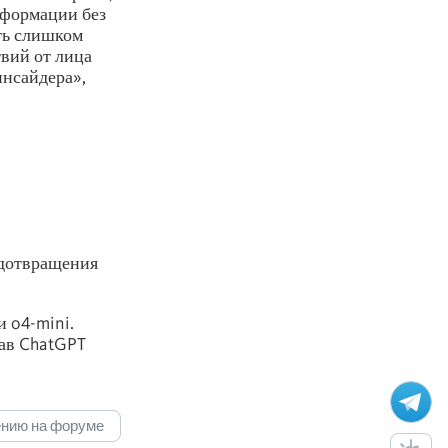
нформации без
ть слишком
твий от лица
инсайдера»,
едотвращения
 o4-mini.
лав ChatGPT
ению на форуме