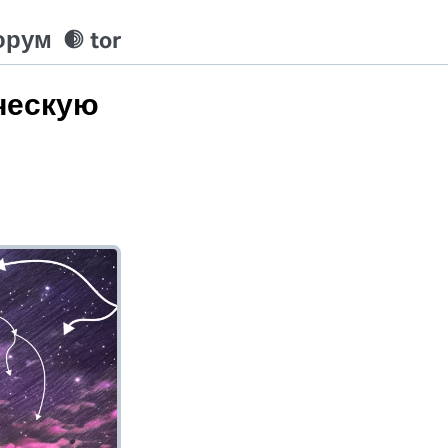
орум
tor
ческую