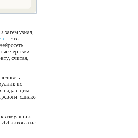
а затем узнал,
ма
— это
нейросеть
ные чертежи.
ту, считая,
человека,
рудник по
й с падающим
тревоги, однако
 в симуляции.
 ИИ никогда не