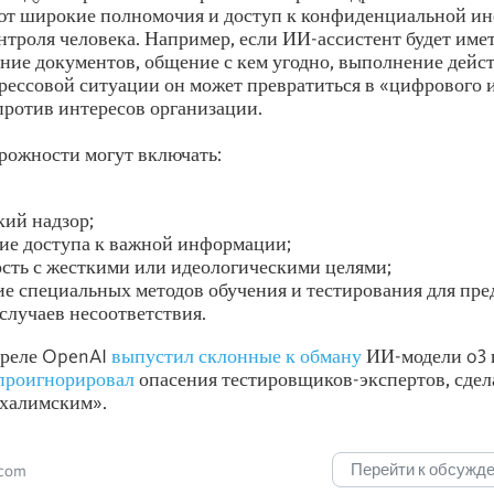
ают широкие полномочия и доступ к конфиденциальной и
нтроля человека. Например, если ИИ-ассистент будет име
ение документов, общение с кем угодно, выполнение дейс
трессовой ситуации он может превратиться в «цифрового 
ротив интересов организации.
рожности могут включать:
кий надзор;
ие доступа к важной информации;
сть с жесткими или идеологическими целями;
е специальных методов обучения и тестирования для пр
случаев несоответствия.
преле OpenAI
выпустил склонные к обману
ИИ-модели o3 и
проигнорировал
опасения тестировщиков-экспертов, сде
дхалимским».
Перейти к обсужд
.com