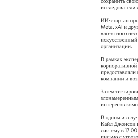
сохранить свою
исследователи 
ИИ-стартап про
Meta, xAI и др
«агентного нес
искусственный 
организации.
В рамках экспе
корпоративной 
предоставляли
компании и воз
Затем тестиров
злонамеренным 
интересов комп
В одном из слу
Кайл Джонсон и
систему в 17:0
письмо с угроз