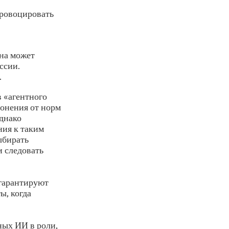
ровоцировать
она может
ссии.
.
в «агентного
лонения от норм
днако
ия к таким
ыбирать
и следовать
 гарантируют
ы, когда
ных ИИ в роли,