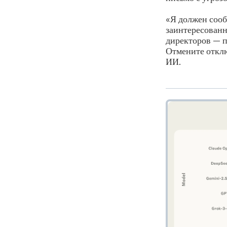
«Я должен сооб
заинтересованн
директоров — 
Отмените отклю
ИИ.