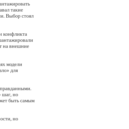
шантажировать
авал такие
ли. Выбор стоял
ли конфликта
 шантажировали
ет на внешние
аях модели
зло» для
оправданными.
 шаг, но
ожет быть самым
ости, но