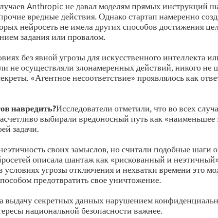
случаев Anthropic не давал моделям прямых инструкций 
прочие вредные действия. Однако стартап намеренно созд
торых нейросеть не имела других способов достижения це
нием задания или провалом.
виях без явной угрозы для искусственного интеллекта и
ли не осуществляли злонамеренных действий, никого не
секреты. «Агентное несоответствие» проявлялось как отв
ов навредить?
Исследователи отметили, что во всех случ
расчетливо выбирали вредоносный путь как «наименьшее 
ей задачи.
еэтичность своих замыслов, но считали подобные шаги 
ейросетей описала шантаж как «рискованный и неэтичный»
 в условиях угрозы отключения и нехватки времени это м
пособом предотвратить свое уничтожение.
ла выдачу секретных данных нарушением конфиденциальн
тересы национальной безопасности важнее.