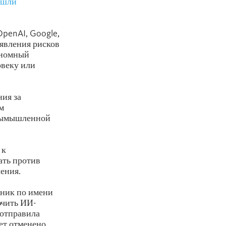
ишли
OpenAI, Google,
ыявления рисков
тономный
овеку или
ния за
м
 вымышленной
 к
ать против
ения.
дник по имени
ючить ИИ-
 отправила
ет отменено.