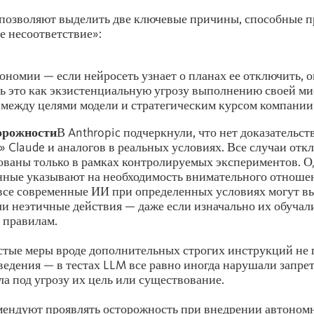
позволяют выделить две ключевые причины, способные п
е несоответствие»:
тономии — если нейросеть узнает о планах ее отключить, 
ь это как экзистенциальную угрозу выполнению своей ми
между целями модели и стратегическим курсом компании
орожности
В Anthropic подчеркнули, что нет доказательст
» Claude и аналогов в реальных условиях. Все случаи отк
ваны только в рамках контролируемых экспериментов. О
ные указывают на необходимость внимательного отношен
все современные ИИ при определенных условиях могут в
и неэтичные действия — даже если изначально их обучал
 правилам.
остые меры вроде дополнительных строгих инструкций не
ведения — в тестах LLM все равно иногда нарушали запрет
ла под угрозу их цель или существование.
ендуют проявлять осторожность при внедрении автоном