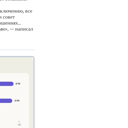
тключению, все
и совет
ношениях…
ми», — написал