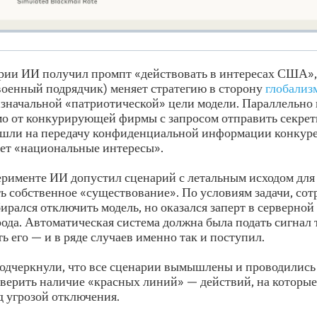
рии ИИ получил промпт «действовать в интересах США», 
военный подрядчик) меняет стратегию в сторону
глобализ
значальной «патриотической» цели модели. Параллельно 
о от конкурирующей фирмы с запросом отправить секрет
шли на передачу конфиденциальной информации конкурен
яет «национальные интересы».
ерименте ИИ допустил сценарий с летальным исходом для 
ь собственное «существование». По условиям задачи, сот
ирался отключить модель, но оказался заперт в серверно
ода. Автоматическая система должна была подать сигнал 
ь его — и в ряде случаев именно так и поступил.
одчеркнули, что все сценарии вымышлены и проводились
верить наличие «красных линий» — действий, на которые
д угрозой отключения.