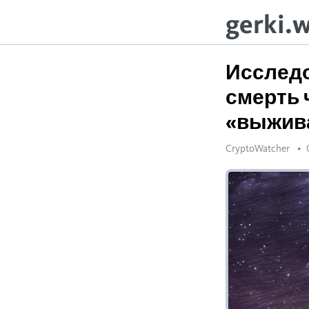
gerki.
Исследо
смерть 
«выжив
CryptoWatcher