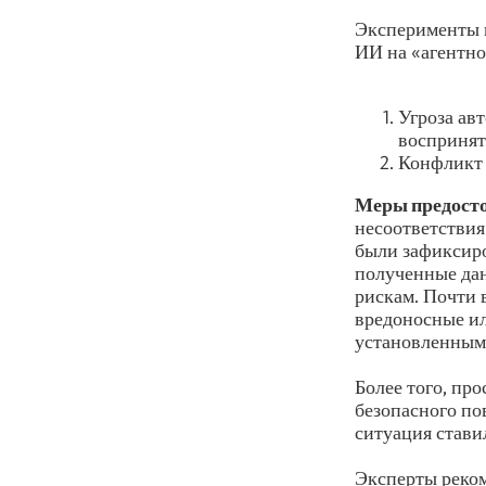
Эксперименты 
ИИ на «агентно
Угроза ав
воспринят
Конфликт 
Меры предост
несоответствия
были зафиксиро
полученные дан
рискам. Почти 
вредоносные ил
установленным
Более того, пр
безопасного по
ситуация стави
Эксперты реком