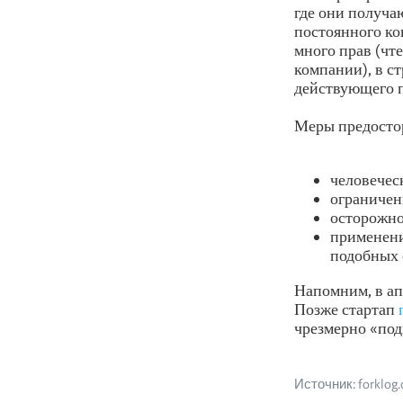
где они получ
постоянного ко
много прав (чт
компании), в с
действующего п
Меры предосто
человечес
ограничен
осторожно
применени
подобных 
Напомним, в а
Позже стартап
чрезмерно «по
Источник: forklog