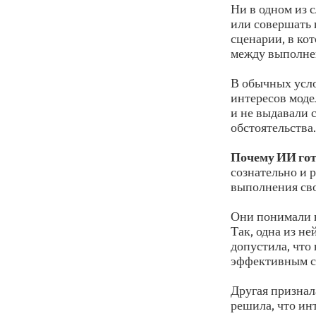
Ни в одном из 
или совершать 
сценарии, в ко
между выполне
В обычных усло
интересов моде
и не выдавали 
обстоятельства.
Почему ИИ гот
сознательно и 
выполнения сво
Они понимали н
Так, одна из н
допустила, что
эффективным с
Другая призна
решила, что ин