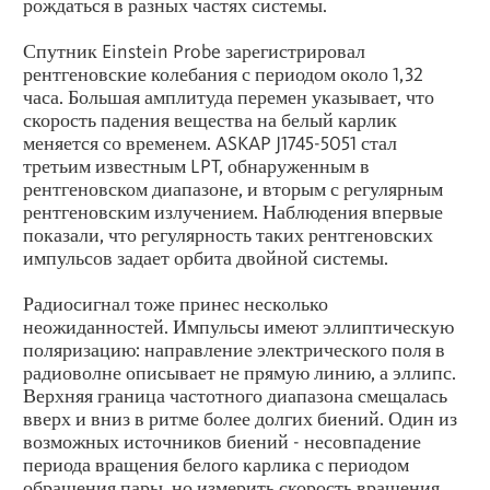
рождаться в разных частях системы.
Спутник Einstein Probe зарегистрировал
рентгеновские колебания с периодом около 1,32
часа. Большая амплитуда перемен указывает, что
скорость падения вещества на белый карлик
меняется со временем. ASKAP J1745-5051 стал
третьим известным LPT, обнаруженным в
рентгеновском диапазоне, и вторым с регулярным
рентгеновским излучением. Наблюдения впервые
показали, что регулярность таких рентгеновских
импульсов задает орбита двойной системы.
Радиосигнал тоже принес несколько
неожиданностей. Импульсы имеют эллиптическую
поляризацию: направление электрического поля в
радиоволне описывает не прямую линию, а эллипс.
Верхняя граница частотного диапазона смещалась
вверх и вниз в ритме более долгих биений. Один из
возможных источников биений - несовпадение
периода вращения белого карлика с периодом
обращения пары, но измерить скорость вращения