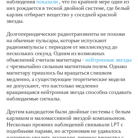
наблюдения
показали
, что по крайней мере один из
них рождается в тесной двойной системе, где белый
карлик отбирает вещество у соседней красной
звезды.
Долгопериодические радиотранзиенты не похожи
на обычные пульсары, которые испускают
радиоимпульсы с периодом от миллисекунд до
нескольких секунд. Одним из возможных
объяснений считали магнетары -
нейтронные звезды
с чрезвычайно сильным магнитным полем. Однако
магнетару пришлось бы вращаться слишком
медленно, а существующие теоретические модели
не допускают, что настолько медленно
вращающаяся нейтронная звезда способна создавать
наблюдаемые сигналы.
Другим кандидатом были двойные системы с белым
карликом и маломассивной звездой-компаньоном.
Несколько прежних наблюдений связывали LPT с
подобными парами, но астрономам не удавалось
напрямую увидеть аккрецию, перенос вещества с