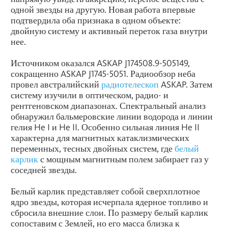
одной звезды на другую. Новая работа впервые
подтвердила оба признака в одном объекте:
двойную систему и активный переток газа внутри
нее.
Источником оказался ASKAP J174508.9-505149,
сокращенно ASKAP J1745-5051. Радиообзор неба
провел австралийский
радиотелескоп
ASKAP. Затем
систему изучили в оптическом, радио- и
рентгеновском диапазонах. Спектральный анализ
обнаружил бальмеровские линии водорода и линии
гелия He I и He II. Особенно сильная линия He II
характерна для магнитных катаклизмических
переменных, тесных двойных систем, где
белый
карлик
с мощным магнитным полем забирает газ у
соседней звезды.
Белый карлик представляет собой сверхплотное
ядро звезды, которая исчерпала ядерное топливо и
сбросила внешние слои. По размеру белый карлик
сопоставим с Землей, но его масса близка к