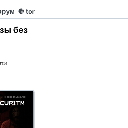
орум
tor
зы без
нты