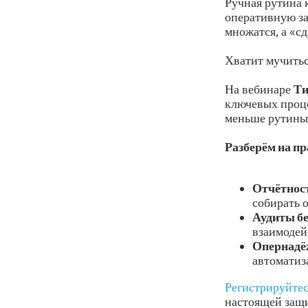
Ручная рутина 
оперативную за
множатся, а «с
Хватит мучитьс
На вебинаре
Ти
ключевых проце
меньше рутины 
Разберём на пр
Отчётност
собирать о
Аудиты б
взаимодей
Опернадё
автоматиз
Регистрируйтес
настоящей защ