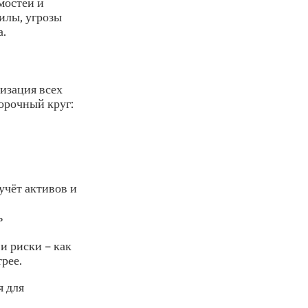
мостей и
илы, угрозы
а.
тизация всех
порочный круг:
учёт активов и
ь
и риски – как
рее.
я для