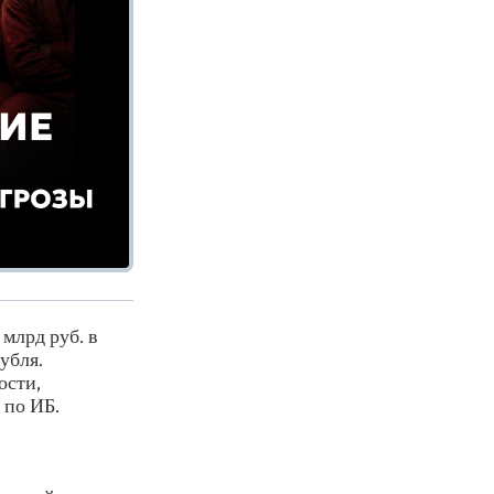
млрд руб. в
убля.
ости,
 по ИБ.