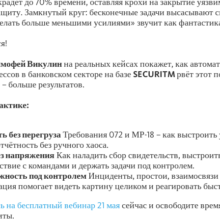
крадёт до 70% времени, оставляя крохи на закрытие уязви
щиту. Замкнутый круг: бесконечные задачи высасывают с
делать больше меньшими усилиями» звучит как фантастик
я!
мофей Викулин
на реальных кейсах покажет, как автома
ссов в банковском секторе на базе
SECURITM
рвёт этот 
– больше результатов.
актике:
ь без перегруза
Требования 072 и МР-18 – как выстроить 
тчётность без ручного хаоса.
ез напряжения
Как наладить сбор свидетельств, выстроит
ствие с командами и держать задачи под контролем.
жность под контролем
Инциденты, простои, взаимосвязи 
ация помогает видеть картину целиком и реагировать быст
ь на бесплатный вебинар 21 мая
сейчас и освободите врем
иты.