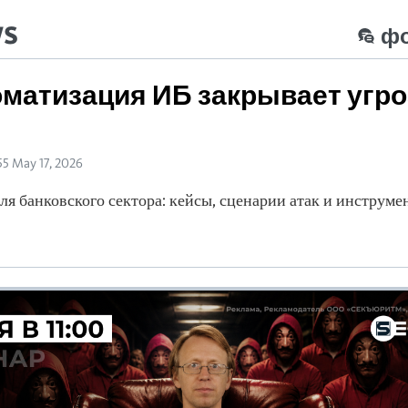
ws
ф
оматизация ИБ закрывает угро
55 May 17, 2026
для банковского сектора: кейсы, сценарии атак и инструме