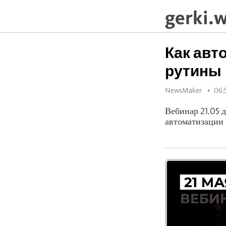
gerki.
Как авт
рутины
NewsMaker
06:
Вебинар 21.05 
автоматизации