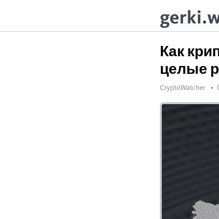
gerki.
Как кри
целые р
CryptoWatcher