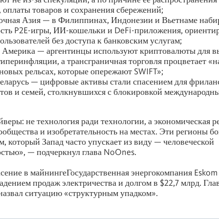
, оплаты товаров и сохранения сбережений;
чная Азия — в Филиппинах, Индонезии и Вьетнаме наби
сть P2E-игры, ИИ-кошельки и DeFi-приложения, ориенти
ользователей без доступа к банковским услугам;
 Америка — аргентинцы используют криптовалюты для в
гиперинфляции, а трансграничная торговля процветает «н
новых рельсах, которые опережают SWIFT»;
Беларусь — цифровые активы стали спасением для фрилан
тов и семей, столкнувшихся с блокировкой международн
веры: не технология ради технологии, а экономическая р
ообщества и изобретательность на местах. Эти регионы б
, который Запад часто упускает из виду — человеческой
стью», — подчеркнул глава NoOnes.
асение в майнингеГосударственная энергокомпания Esko
падением продаж электричества и долгом в $22,7 млрд. Гл
назвал ситуацию «структурным упадком».