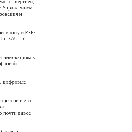
мы с энергией,
с Управлением
зования и
биткоину и P2P-
T и XAUT в
 и инновациям в
ифровой
ть цифровые
оцессов из-за
ки
то почти вдвое
3 создает