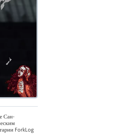
е Сан-
ческим
тарии ForkLog