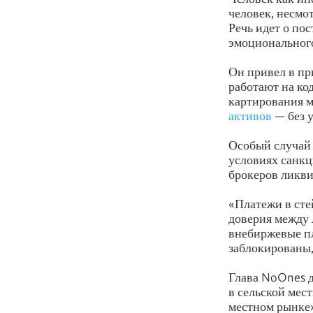
человек, несмо
Речь идет о по
эмоционального
Он привел в п
работают на ко
картирования м
активов
— без у
Особый случай 
условиях санкц
брокеров ликви
«Платежи в сте
доверия между 
внебиржевые п
заблокированы,
Глава NoOnes д
в сельской мес
местном рынке»