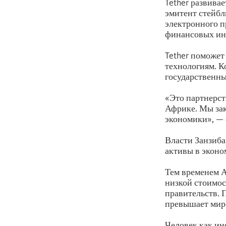
Tether развива
эмитент стейбл
электронного п
финансовых ин
Tether поможет
технологиям. К
государственн
«Это партнерст
Африке. Мы за
экономики», — 
Власти Занзиба
активы в эконо
Тем временем 
низкой стоимос
правительств. П
превышает мир
Человек как ин