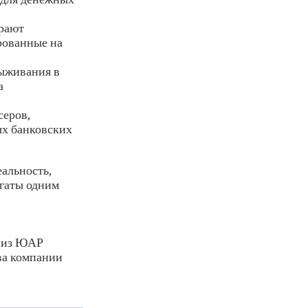
рают
рованные на
ыживания в
а
серов,
ых банковских
еальность,
огаты одним
m из ЮАР
ава компании