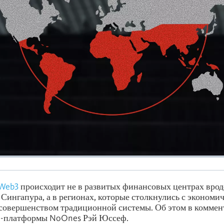
Web3
происходит не в развитых финансовых центрах врод
Сингапура, а в регионах, которые столкнулись с экономи
совершенством традиционной системы. Об этом в коммен
P-платформы NoOnes Рэй Юссеф.