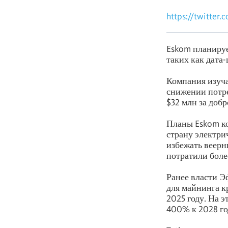
https://twitter
Eskom планируе
таких как дата
Компания изуча
снижении потре
$32 млн за доб
Планы Eskom ко
страну электри
избежать веерн
потратили боле
Ранее власти 
для майнинга к
2025 году. На 
400% к 2028 го