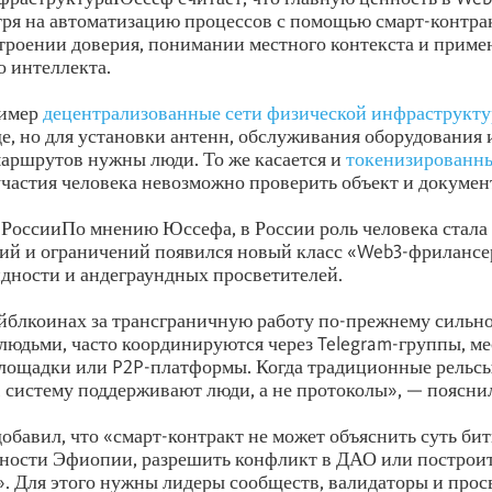
тря на автоматизацию процессов с помощью смарт-контра
строении доверия, понимании местного контекста и прим
 интеллекта.
ример
децентрализованные сети физической инфраструкт
де, но для установки антенн, обслуживания оборудования 
аршрутов нужны люди. То же касается и
токенизированн
частия человека невозможно проверить объект и документ
РоссииПо мнению Юссефа, в России роль человека стала
ий и ограничений появился новый класс «Web3-фрилансе
дности и андеграундных просветителей.
йблкоинах за трансграничную работу по-прежнему сильно
людьми, часто координируются через Telegram-группы, м
лощадки или P2P-платформы. Когда традиционные рельс
 систему поддерживают люди, а не протоколы», — пояснил
обавил, что «смарт-контракт не может объяснить суть би
тности Эфиопии, разрешить конфликт в ДАО или построит
. Для этого нужны лидеры сообществ, валидаторы и прос