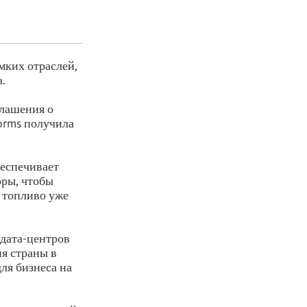
мких отраслей,
.
глашения о
forms получила
беспечивает
оры, чтобы
 топливо уже
 дата-центров
я страны в
ля бизнеса на