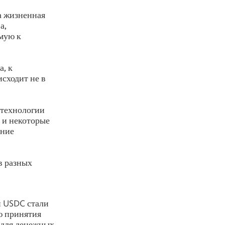
а жизненная
а,
мую к
а, к
сходит не в
 технологии
 и некоторые
ание
в разных
и USDC стали
ю принятия
я для денежных