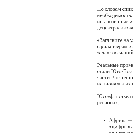
По словам спик
необходимость.
исключенные из
децентрализов
«Загляните на 
фрилансерам из
залах заседани
Реальные прим
стали Юго-Вост
части Восточн
национальных в
Юссеф привел 
регионах:
Африка — 
«цифровым
криптовал