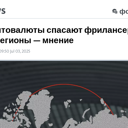
ws
ф
птовалюты спасают фрилансе
егионы — мнение
09:50 Jul 03, 2025