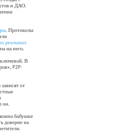
ктов и ДАО.
енении
уры
. Протоколы
или
ых реальных
ы на него.
 ключевой. В
ров», P2P-
 зависят от
естные
ы
 он.
ткоина бабушке
ь доверие на
ветители.