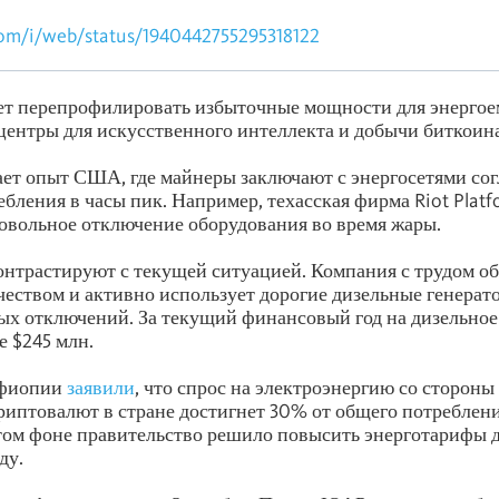
.com/i/web/status/1940442755295318122
т перепрофилировать избыточные мощности для энергое
-центры для искусственного интеллекта и добычи биткоина
ет опыт США, где майнеры заключают с энергосетями со
бления в часы пик. Например, техасская фирма Riot Plat
ровольное отключение оборудования во время жары.
нтрастируют с текущей ситуацией. Компания с трудом о
чеством и активно использует дорогие дизельные генерат
ых отключений. За текущий финансовый год на дизельное
е $245 млн.
Эфиопии
заявили
, что спрос на электроэнергию со стороны
риптовалют в стране достигнет 30% от общего потреблени
этом фоне правительство решило повысить энерготарифы д
ду.