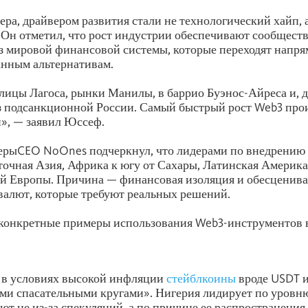
ера, драйвером развития стали не технологический хайп, 
 Он отметил, что рост индустрии обеспечивают сообществ
 мировой финансовой системы, которые переходят напря
анным альтернативам.
улицы Лагоса, рынки Манилы, в баррио Буэнос-Айреса и, д
 подсанкционной России. Самый быстрый рост Web3 прои
й», — заявил Юссеф.
ерыCEO NoOnes подчеркнул, что лидерами по внедрению
очная Азия, Африка к югу от Сахары, Латинская Америка
ой Европы. Причина — финансовая изоляция и обесценив
алют, которые требуют реальных решений.
конкретные примеры использования Web3-инструментов 
в условиях высокой инфляции
стейблкоины
вроде USDT 
и спасательными кругами». Нигерия лидирует по уровн
ют не из-за спекуляций, а по причине ее распространени