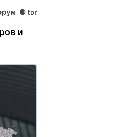
орум
tor
ров и