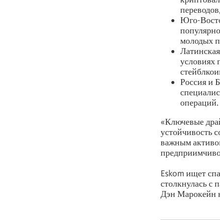
переводов
Юго-Восто
популярно
молодых п
Латинская
условиях 
стейблкои
Россия и 
специалис
операций.
«Ключевые драй
устойчивость с
важным активом
предприимчиво
Eskom ищет сп
столкнулась с 
Дэн Марокейн 