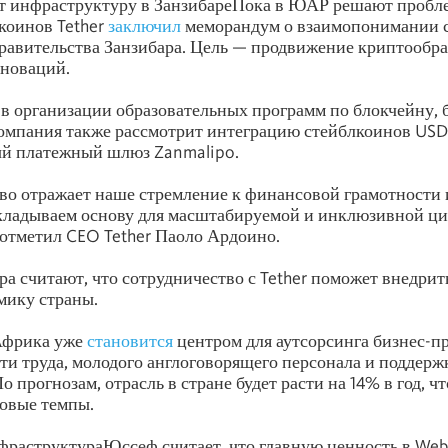
ет инфраструктуру в ЗанзибареПока в ЮАР решают пробле
коинов Tether
заключил
меморандум о взаимопонимании 
равительства Занзибара. Цель — продвижение криптообра
новаций.
 в организации образовательных программ по блокчейну, 
омпания также рассмотрит интеграцию стейблкоинов USD
ый платежный шлюз Zanmalipo.
во отражает наше стремление к финансовой грамотности
кладываем основу для масштабируемой и инклюзивной ц
отметил CEO Tether Паоло Ардоино.
ра считают, что сотрудничество с Tether поможет внедри
мику страны.
Африка уже
становится
центром для аутсорсинга бизнес-пр
ти труда, молодого англоговорящего персонала и поддерж
о прогнозам, отрасль в стране будет расти на 14% в год, ч
овые темпы.
фраструктураЮссеф считает, что главную ценность в Web