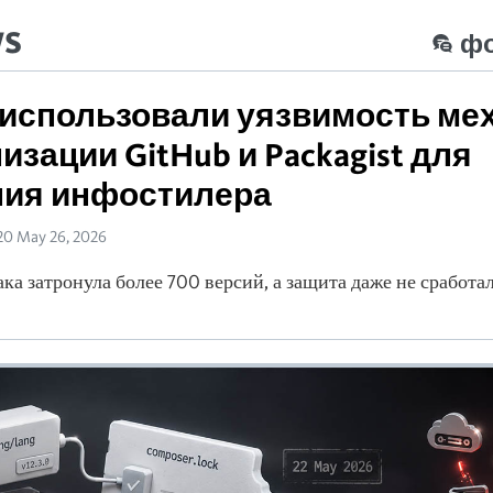
ws
ф
использовали уязвимость ме
изации GitHub и Packagist для
ния инфостилера
20 May 26, 2026
ка затронула более 700 версий, а защита даже не сработал