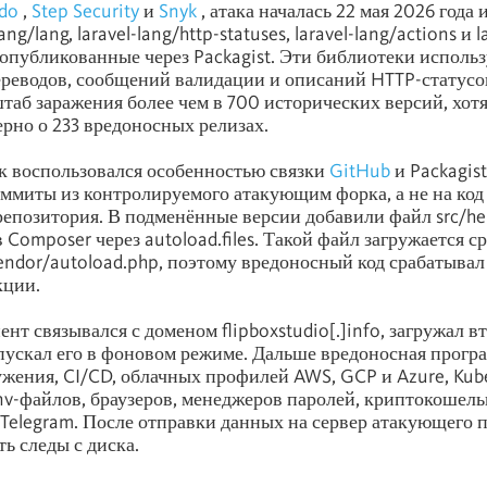
ido
,
Step Security
и
Snyk
, атака началась 22 мая 2026 года 
ang/lang, laravel-lang/http-statuses, laravel-lang/actions и l
, опубликованные через Packagist. Эти библиотеки использ
ереводов, сообщений валидации и описаний HTTP-статусов
таб заражения более чем в 700 исторических версий, хот
рно о 233 вредоносных релизах.
 воспользовался особенностью связки
GitHub
и Packagist
оммиты из контролируемого атакующим форка, а не на код
епозитория. В подменённые версии добавили файл src/hel
 Composer через autoload.files. Такой файл загружается с
ndor/autoload.php, поэтому вредоносный код срабатывал
кции.
нт связывался с доменом flipboxstudio[.]info, загружал в
пускал его в фоновом режиме. Дальше вредоносная прогр
ужения, CI/CD, облачных профилей AWS, GCP и Azure, Kuber
nv-файлов, браузеров, менеджеров паролей, криптокошель
 и Telegram. После отправки данных на сервер атакующего 
ь следы с диска.