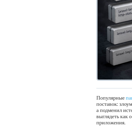
Популярные
па
поставок: злоу
а подменил ист
выглядеть как 
приложения.