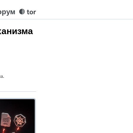
орум
tor
ханизма
а.