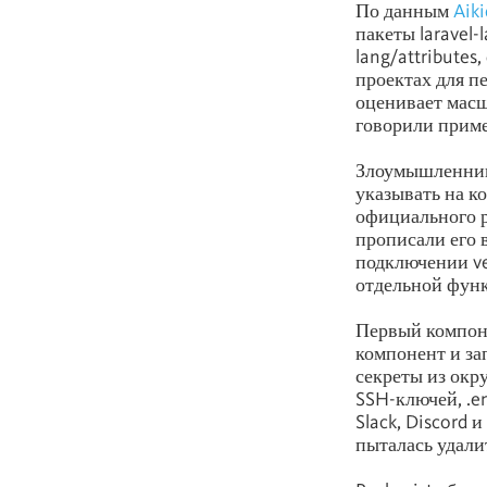
По данным
Aik
пакеты laravel-l
lang/attributes
проектах для п
оценивает масш
говорили приме
Злоумышленник
указывать на к
официального р
прописали его в
подключении ve
отдельной фун
Первый компоне
компонент и за
секреты из окр
SSH-ключей, .e
Slack, Discord
пыталась удалит