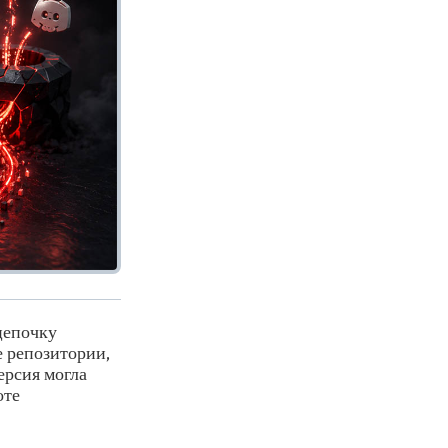
цепочку
е репозитории,
ерсия могла
оте