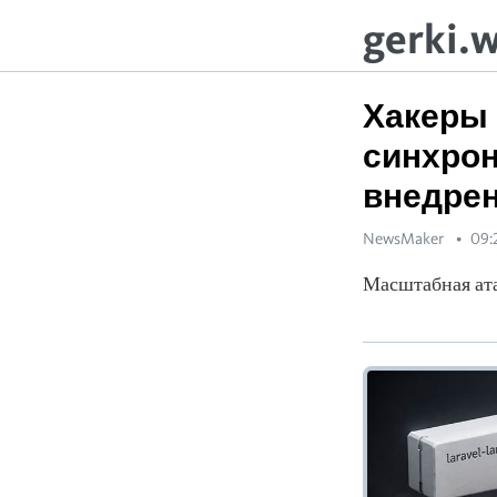
gerki.
Хакеры 
синхрон
внедре
NewsMaker
09:
Масштабная ата