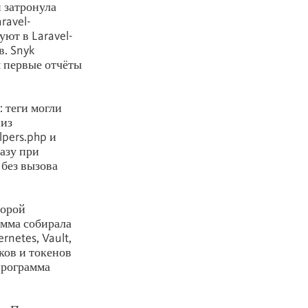
и затронула
aravel-
уют в Laravel-
. Snyk
я первые отчёты
: теги могли
 из
pers.php и
разу при
 без вызова
торой
амма собирала
netes, Vault,
ков и токенов
программа