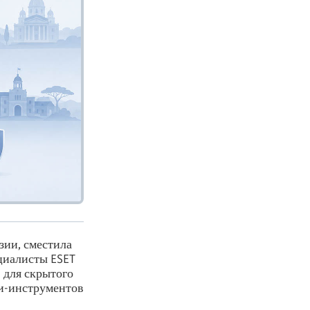
зии, сместила
циалисты ESET
I для скрытого
си-инструментов