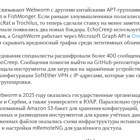
 связывают Webworm с другими китайскими APT-группами
ys и FishMonger. Если раньше злоумышленники полагались
Rat и Trochilus, то теперь сделали ставку на менее заметн
сенале появились два новых бэкдора. EchoCreep использует
ия, а GraphWorm работает через Microsoft Graph API и
On
т скрывать вредоносный трафик среди легитимных облачн
ледования специалисты расшифровали более 400 сообщен
hoCreep. Сообщения помогли выйти на GitHub-репозитори
ала инструменты для загрузки на заражённые устройств
конфигурации SoftEther
VPN
с IP-адресами, которые уже с
группировки.
bworm в 2025 году оказались государственные организац
 и Сербии, а также университет в ЮАР. Параллельно гр
зломанный Amazon S3-бакет для хранения конфигураций,
нных и размещения инструментов для кражи учётных да
женных файлов оказались схема инфраструктуры испанс
 и настройки mRemoteNG для удалённого доступа.