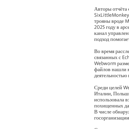
Авторы отчёта
SixLittleMonke
трояны вроде Mc
2025 году в ар
канал управлен
подход помогае
Во время расс
связанных с Ec
Webworm размещ
файлов нашли 
деятельностью 
Среди целей We
Италии, Польши
использовала в
похищенных да
В числе обнару
госорганизации