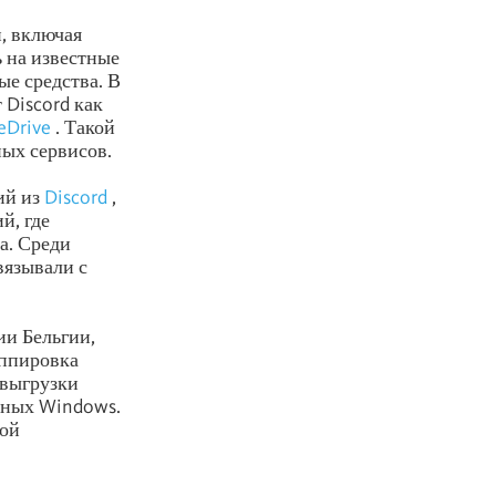
, включая
 на известные
ые средства. В
 Discord как
eDrive
. Такой
ых сервисов.
ий из
Discord
,
й, где
а. Среди
вязывали с
ии Бельгии,
уппировка
 выгрузки
нных Windows.
кой