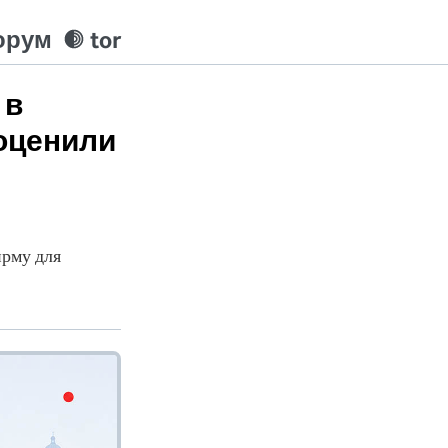
орум
tor
 в
 оценили
рму для