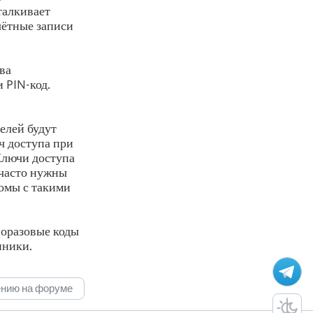
талкивает
учётные записи
ва
 PIN-код.
елей будут
ч доступа при
Ключи доступа
 часто нужны
комы с такими
норазовые коды
нники.
ению на форуме