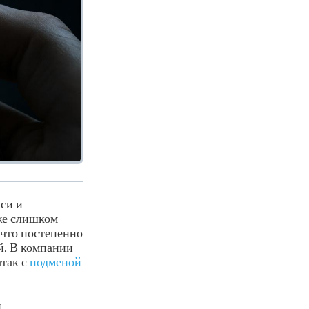
иси и
уже слишком
 что постепенно
й. В компании
атак с
подменой
и