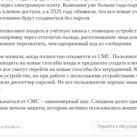
через электронную почту. Компания уже больше года под
 ключам доступа, а в 2025 году объявила, что все новые 
олчанию будут создаваться без пароля.
позволяют входить в учётную запись с помощью устройст
 например через отпечаток пальца, распознавание лица или
ложнее перехватить, чем одноразовый код из сообщения.
 не назвала, когда полностью откажется от СМС. Пользоват
еводить на новые способы входа и предлагать создать клю
е все смогут перейти на новые способы без затруднений. 
м устройстве, но при работе с несколькими устройствами
или диспетчер паролей. Не все пользователи хорошо зна
.
тказаться от СМС – закономерный шаг. Слишком долго од
бым звеном защиты, которым активно пользовались моше
Перейти к обсужд
ritylab.ru