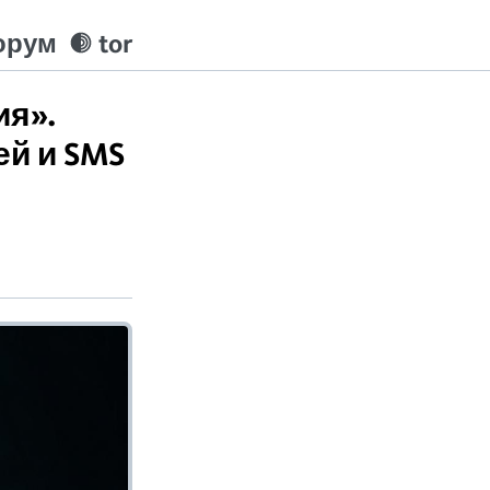
орум
tor
ия».
ей и SMS