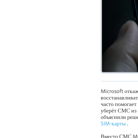
Microsoft отка
восстанавливат
часто помогает
уберёт СМС из 
объяснили реше
SIM-карты
.
Вместо СМС Mic