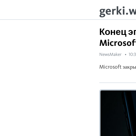
gerki.
Конец э
Microso
NewsMaker
10:
Microsoft зак