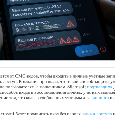
жется от СМС-кодов, чтобы входить в личные учётные зап
ь доступ. Компания признала, что такой способ защиты 
 не пользователям, а мошенникам. Microsoft
подтвердила
,
способов входа и восстановления личных учётных записе
ние тем, что коды в сообщениях уязвимы для
фишинга
и 
rosoft будет продвигать вход без пароля,
ключи доступа