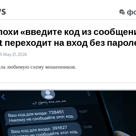
ws
ф
похи «введите код из сообщен
ft переходит на вход без парол
35 May 21, 2026
рыла любимую схему мошенников.