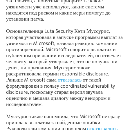
эксплойтов, а понятные приоритеты: какие
уязвимости уже используют, какие системы
находятся под риском и какие меры помогут до
установки патча.
Основательница Luta Security Кэти Муссурис,
которая участвовала в запуске программы выплат за
уязвимости Microsoft, назвала реакцию компании
противоречивой. Microsoft говорит о выплатах и
публичном признании исследователей, но отвечает
человеку, который утверждает, что не получил ни
денег, ни признания. Муссурис также
раскритиковала термин responsible disclosure.
Раньше Microsoft сама
отказалась
от такой
формулировки в пользу coordinated vulnerability
disclosure, поскольку старая версия звучала
оценочно и мешала диалогу между вендором и
исследователем.
Муссурис также напомнила, что Microsoft не сразу
пришла к выплатам за найденные ошибки.
Руководители компании в прошлом
отказывались