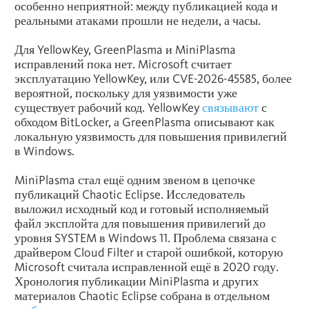
особенно неприятной: между публикацией кода и
реальными атаками прошли не недели, а часы.
Для YellowKey, GreenPlasma и MiniPlasma
исправлений пока нет. Microsoft считает
эксплуатацию YellowKey, или CVE-2026-45585, более
вероятной, поскольку для уязвимости уже
существует рабочий код. YellowKey
связывают
с
обходом BitLocker, а GreenPlasma описывают как
локальную уязвимость для повышения привилегий
в Windows.
MiniPlasma стал ещё одним звеном в цепочке
публикаций Chaotic Eclipse. Исследователь
выложил исходный код и готовый исполняемый
файл эксплойта для повышения привилегий до
уровня SYSTEM в Windows 11. Проблема связана с
драйвером Cloud Filter и старой ошибкой, которую
Microsoft считала исправленной ещё в 2020 году.
Хронология публикации MiniPlasma и других
материалов Chaotic Eclipse собрана в отдельном