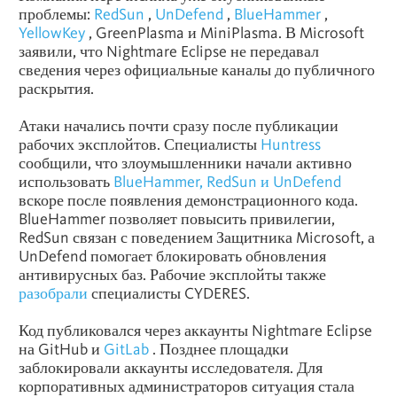
проблемы:
RedSun
,
UnDefend
,
BlueHammer
,
YellowKey
, GreenPlasma и MiniPlasma. В Microsoft
заявили, что Nightmare Eclipse не передавал
сведения через официальные каналы до публичного
раскрытия.
Атаки начались почти сразу после публикации
рабочих эксплойтов. Специалисты
Huntress
сообщили, что злоумышленники начали активно
использовать
BlueHammer, RedSun и UnDefend
вскоре после появления демонстрационного кода.
BlueHammer позволяет повысить привилегии,
RedSun связан с поведением Защитника Microsoft, а
UnDefend помогает блокировать обновления
антивирусных баз. Рабочие эксплойты также
разобрали
специалисты CYDERES.
Код публиковался через аккаунты Nightmare Eclipse
на GitHub и
GitLab
. Позднее площадки
заблокировали аккаунты исследователя. Для
корпоративных администраторов ситуация стала