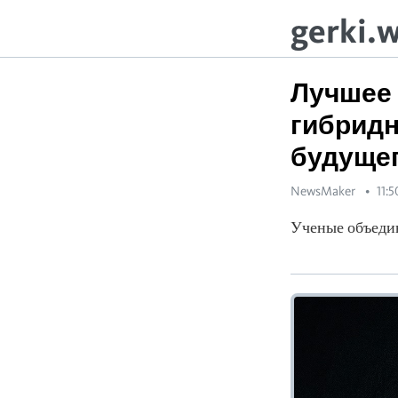
gerki.
Лучшее 
гибридн
будуще
NewsMaker
11:
Ученые объедин