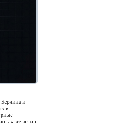
 Берлина и
тели
ерные
ип квазичастиц.