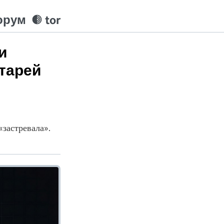
орум
tor
и
тарей
«застревала».