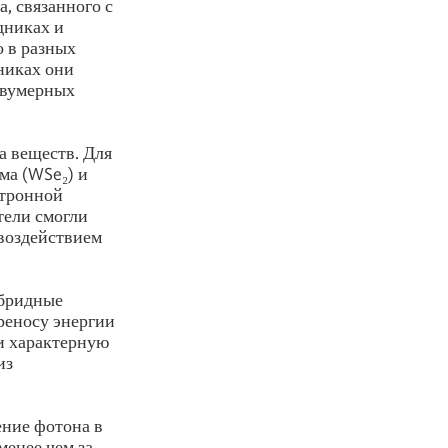
, связанного с
дниках и
о в разных
никах они
 двумерных
а веществ. Для
ма (WSe₂) и
ктронной
тели смогли
 воздействием
ибридные
реносу энергии
и характерную
из
ение фотона в
менее чем за