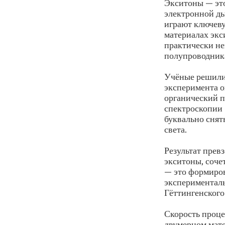
Экситоны — это
электронной ды
играют ключеву
материалах экс
практически не
полупроводника
Учёные решили 
эксперимента о
органический 
спектроскопии
буквально снят
света.
Результат прев
экситоны, соче
— это формиров
эксперименталь
Гёттингенского
Скорость проце
двумерном мате