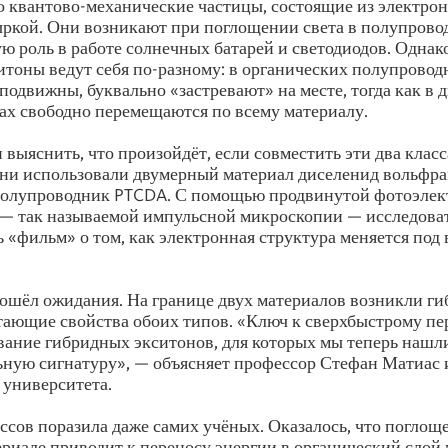
 квантово-механические частицы, состоящие из электрона
ркой. Они возникают при поглощении света в полупрово
ю роль в работе солнечных батарей и светодиодов. Однак
итоны ведут себя по-разному: в органических полупровод
подвижны, буквально «застревают» на месте, тогда как в
х свободно перемещаются по всему материалу.
выяснить, что произойдёт, если совместить эти два класс
ни использовали двумерный материал диселенид вольфра
полупроводник PTCDA. С помощью продвинутой фотоэле
 — так называемой импульсной микроскопии — исследова
ь «фильм» о том, как электронная структура меняется под
зошёл ожидания. На границе двух материалов возникли г
тающие свойства обоих типов. «Ключ к сверхбыстрому пе
ание гибридных экситонов, для которых мы теперь нашл
ную сигнатуру», — объясняет профессор Стефан Матиас 
 университета.
ссов поразила даже самих учёных. Оказалось, что поглощ
риале приводит к переносу энергии в органический слой 