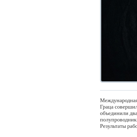
Международная 
Граца соверши
объединили два
полупроводники
Результаты ра