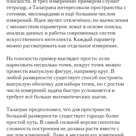
плоскости. В трёх измерениях примером служит
тетраэдр, а Талаграна интересовали пространства с
сотнями, миллиардами и ещё большим числом
измерений. Идея звучит отвлечённо, но вычисления
с множеством параметров лежат в основе поиска,
анализа данных и работы современных систем
искусственного интеллекта. Каждый параметр
можно рассматривать как отдельное измерение.
На плоскости пример выглядит просто: если
нарисовать несколько точек, вокруг точек можно
провести выпуклую фигуру, например круг. В
любой размерности существует способ построить
выпуклую оболочку для набора точек, но с ростом
числа измерений задача быстро усложняется и
требует всё больше математических шагов.
Талагран предположил, что для пространств
большой размерности существует гораздо более
простой путь. В самой сильной версии гипотезы
сложность построения не должна расти вместе с
числом измерений. Даже в миллиардах измерений