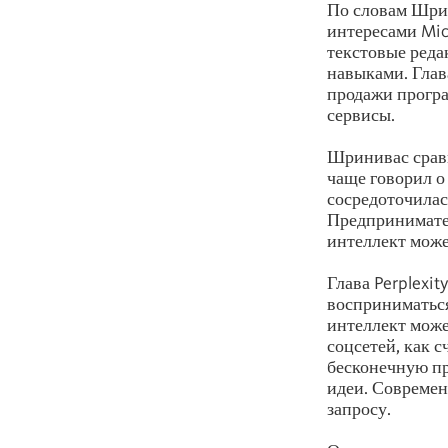
По словам Шрин
интересами Mic
текстовые реда
навыками. Глав
продажи програ
сервисы.
Шринивас сравн
чаще говорил о
сосредоточилас
Предпринимател
интеллект може
Глава Perplexi
восприниматься
интеллект може
соцсетей, как 
бесконечную пр
идеи. Совреме
запросу.