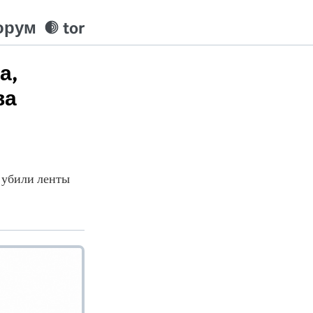
орум
tor
а,
ва
 убили ленты