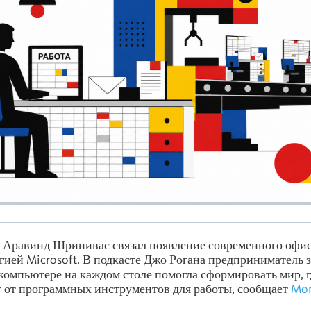
ty Аравинд Шринивас связал появление современного офи
егией Microsoft. В подкасте Джо Рогана предприниматель з
 компьютере на каждом столе помогла сформировать мир, г
т от программных инструментов для работы, сообщает
Mon