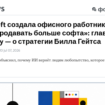
ws
ф
oft создала офисного работник
родавать больше софта»: гла
ty — о стратегии Билла Гейтса
20 Jul 07, 2026
 объяснил, почему ИИ вернёт людям любопытство, которое