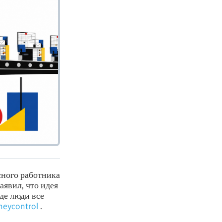
сного работника
аявил, что идея
де люди все
eycontrol
.