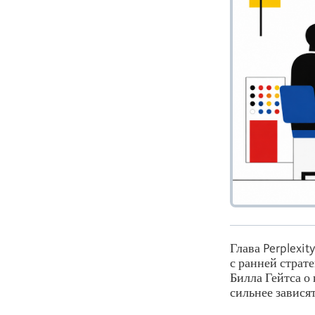
Глава Perplexi
с ранней страт
Билла Гейтса о
сильнее завися