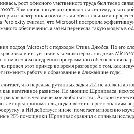
иваса, рост офисного умственного труда был тесно связан
rosoft. Компания популяризировала экосистему, в которо
кторы и электронная почта стали обязательными профес
а Perplexity считает, что Microsoft построила эффективн
ммного обеспечения, а затем перенесла такую модель в о
ил подход Microsoft с подходом Стива Джобса. По его сл
 красивых и интуитивных компьютерах, тогда как Microso
ь на массовом внедрении программного обеспечения на р
ь привел этот пример во время разговора о том, как иск
т изменить работу и образование в ближайшие годы.
ty считает, что передача рутинных задач ИИ не должна авт
 как негативное развитие. По мнению Шриниваса, искус
т раскрывать человеческое любопытство. Алгоритмическ
считает предприниматель, подавляют интерес к знаниям че
окрутку, а ИИ действует иначе: помогает мгновенно изуч
нные ИИ-помощники Шринивас сравнил с личным исслед