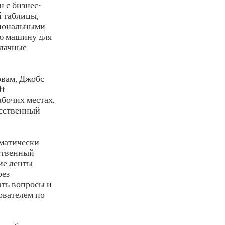
 с бизнес-
й таблицы,
сиональными
ую машину для
блачные
овам, Джобс
ft
абочих местах.
усственный
оматически
ственный
ие ленты
рез
ать вопросы и
ователем по