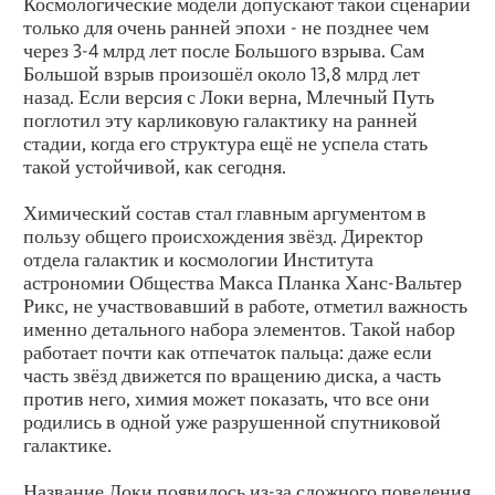
Космологические модели допускают такой сценарий
только для очень ранней эпохи - не позднее чем
через 3-4 млрд лет после Большого взрыва. Сам
Большой взрыв произошёл около 13,8 млрд лет
назад. Если версия с Локи верна, Млечный Путь
поглотил эту карликовую галактику на ранней
стадии, когда его структура ещё не успела стать
такой устойчивой, как сегодня.
Химический состав стал главным аргументом в
пользу общего происхождения звёзд. Директор
отдела галактик и космологии Института
астрономии Общества Макса Планка Ханс-Вальтер
Рикс, не участвовавший в работе, отметил важность
именно детального набора элементов. Такой набор
работает почти как отпечаток пальца: даже если
часть звёзд движется по вращению диска, а часть
против него, химия может показать, что все они
родились в одной уже разрушенной спутниковой
галактике.
Название Локи появилось из-за сложного поведения