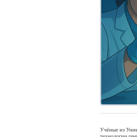
Учёные из Унив
технологии ген