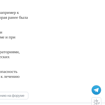
например к
орая ранее была
ни
рме и при
ораториями,
еских
опасность
 к лечению
ению на форуме