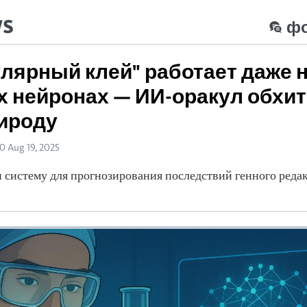
ws
ф
лярный клей" работает даже 
 нейронах — ИИ-оракул обхи
ироду
50 Aug 19, 2025
 систему для прогнозирования последствий генного реда