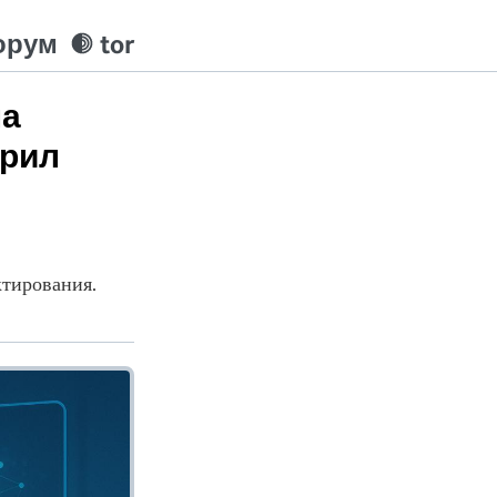
орум
tor
на
трил
ктирования.