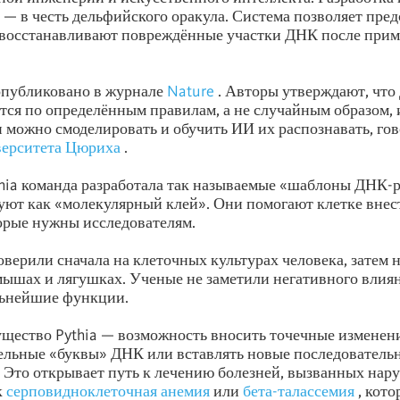
a — в честь дельфийского оракула. Система позволяет пред
 восстанавливают повреждённые участки ДНК после прим
опубликовано в журнале
Nature
. Авторы утверждают, чт
тся по определённым правилам, а не случайным образом, 
 можно смоделировать и обучить ИИ их распознавать, гов
верситета Цюриха
.
ia команда разработала так называемые «шаблоны ДНК-р
уют как «молекулярный клей». Они помогают клетке внес
орые нужны исследователям.
верили сначала на клеточных культурах человека, затем 
ышах и лягушках. Ученые не заметили негативного влиян
льнейшие функции.
щество Pythia — возможность вносить точечные изменени
ельные «буквы» ДНК или вставлять новые последовательн
. Это открывает путь к лечению болезней, вызванных на
к
серповидноклеточная анемия
или
бета-талассемия
, кото