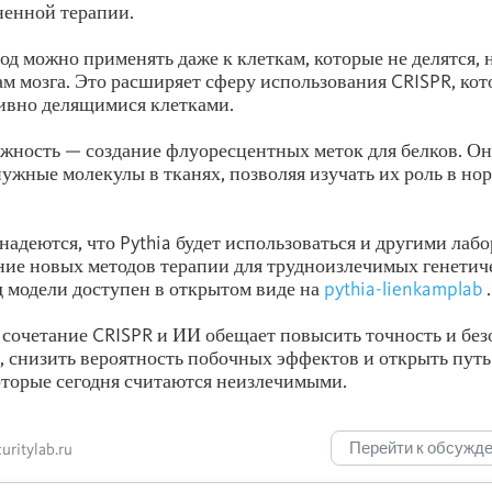
ненной терапии.
тод можно применять даже к клеткам, которые не делятся, 
м мозга. Это расширяет сферу использования CRISPR, кот
ивно делящимися клетками.
жность — создание флуоресцентных меток для белков. О
ужные молекулы в тканях, позволяя изучать их роль в но
надеются, что Pythia будет использоваться и другими лаб
ние новых методов терапии для трудноизлечимых генетич
 модели доступен в открытом виде на
pythia-lienkamplab
.
 сочетание CRISPR и ИИ обещает повысить точность и без
, снизить вероятность побочных эффектов и открыть путь
оторые сегодня считаются неизлечимыми.
Перейти к обсужд
ritylab.ru