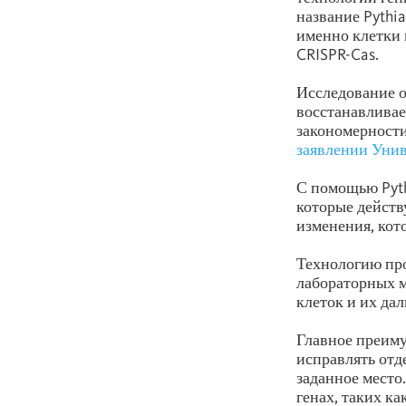
название Pythi
именно клетки
CRISPR-Cas.
Исследование 
восстанавливае
закономерности
заявлении Уни
С помощью Pyth
которые действ
изменения, кот
Технологию про
лабораторных м
клеток и их да
Главное преиму
исправлять отд
заданное место
генах, таких ка