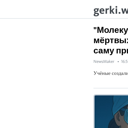
gerki.
"Молеку
мёртвых
саму пр
NewsMaker
16:
Учёные создали