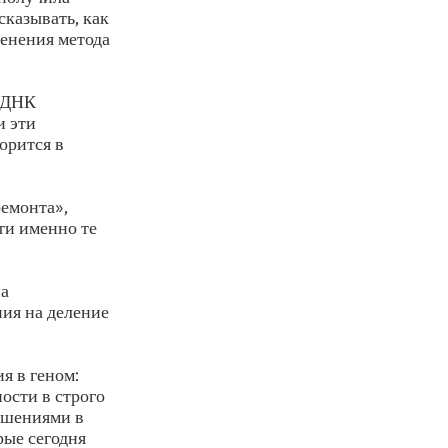
сказывать, как
енения метода
о ДНК
и эти
орится в
емонта»,
ти именно те
на
ия на деление
я в геном:
ости в строго
рушениями в
рые сегодня