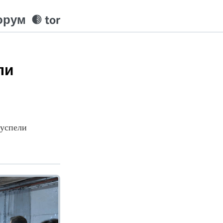
орум
tor
ли
 успели