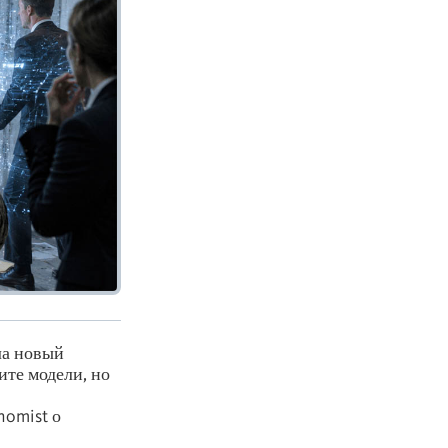
ла новый
ите модели, но
nomist о