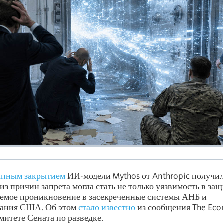
апным закрытием
ИИ-модели Mythos от Anthropic получи
из причин запрета могла стать не только уязвимость в защ
аемое проникновение в засекреченные системы АНБ и
ания США. Об этом
стало известно
из сообщения The Eco
митете Сената по разведке.