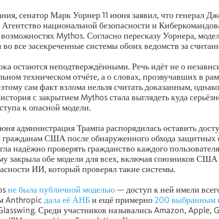
ния, сенатор Марк Уорнер 11 июня заявил, что генерал Дж
 Агентство национальной безопасности и Киберкомандо
о возможностях Mythos. Согласно пересказу Уорнера, моде
 во все засекреченные системы обоих ведомств за считан
ока остаются неподтверждёнными. Речь идёт не о незави
льном техническом отчёте, а о словах, прозвучавших в рам
этому сам факт взлома нельзя считать доказанным, однак
 история с закрытием Mythos стала выглядеть куда серьёз
ступа к опасной модели.
юня администрация Трампа распорядилась оставить доступ
о гражданам США после обнаруженного обхода защитных 
огла надёжно проверять гражданство каждого пользователя
му закрыла обе модели для всех, включая союзников США
асности ИИ, который проверял такие системы.
os
не была публичной моделью
— доступ к ней имели всег
м Anthropic
дала её АНБ
и ещё примерно
200 выбранным 
 Glasswing. Среди участников назывались Amazon, Apple, G