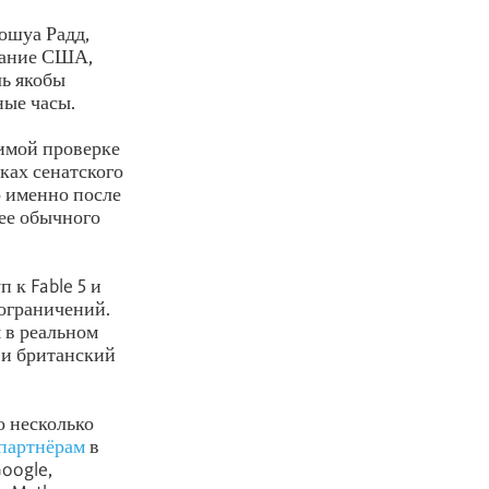
ошуа Радд,
вание США,
ль якобы
ные часы.
симой проверке
ках сенатского
о именно после
нее обычного
 к Fable 5 и
ограничений.
 в реальном
 и британский
о несколько
партнёрам
в
oogle,