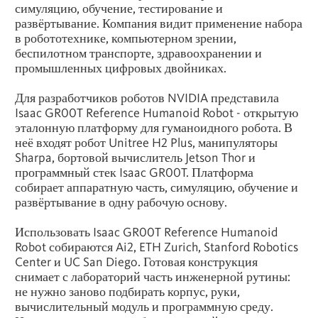
симуляцию, обучение, тестирование и
развёртывание. Компания видит применение набора
в робототехнике, компьютерном зрении,
беспилотном транспорте, здравоохранении и
промышленных цифровых двойниках.
Для разработчиков роботов NVIDIA представила
Isaac GR00T Reference Humanoid Robot - открытую
эталонную платформу для гуманоидного робота. В
неё входят робот Unitree H2 Plus, манипуляторы
Sharpa, бортовой вычислитель Jetson Thor и
программный стек Isaac GR00T. Платформа
собирает аппаратную часть, симуляцию, обучение и
развёртывание в одну рабочую основу.
Использовать Isaac GR00T Reference Humanoid
Robot собираются Ai2, ETH Zurich, Stanford Robotics
Center и UC San Diego. Готовая конструкция
снимает с лабораторий часть инженерной рутины:
не нужно заново подбирать корпус, руки,
вычислительный модуль и программную среду.