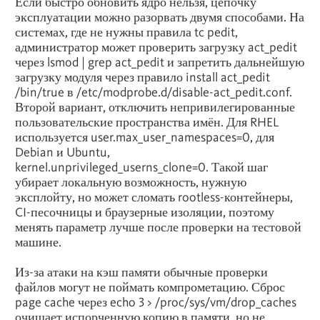
Если быстро обновить ядро нельзя, цепочку
эксплуатации можно разорвать двумя способами. На
системах, где не нужны правила tc pedit,
администратор может проверить загрузку act_pedit
через lsmod | grep act_pedit и запретить дальнейшую
загрузку модуля через правило install act_pedit
/bin/true в /etc/modprobe.d/disable-act_pedit.conf.
Второй вариант, отключить непривилегированные
пользовательские пространства имён. Для RHEL
используется user.max_user_namespaces=0, для
Debian и Ubuntu,
kernel.unprivileged_userns_clone=0. Такой шаг
убирает локальную возможность, нужную
эксплойту, но может сломать rootless-контейнеры,
CI-песочницы и браузерные изоляции, поэтому
менять параметр лучше после проверки на тестовой
машине.
Из-за атаки на кэш памяти обычные проверки
файлов могут не поймать компрометацию. Сброс
page cache через echo 3 > /proc/sys/vm/drop_caches
очищает испорченную копию в памяти, но не