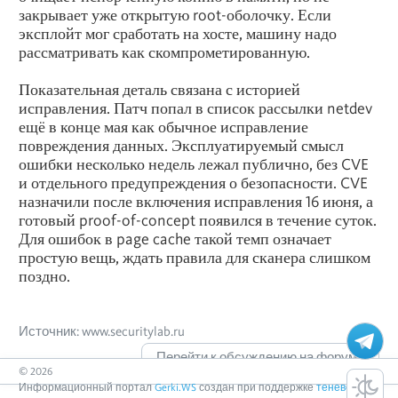
закрывает уже открытую root-оболочку. Если
эксплойт мог сработать на хосте, машину надо
рассматривать как скомпрометированную.
Показательная деталь связана с историей
исправления. Патч попал в список рассылки netdev
ещё в конце мая как обычное исправление
повреждения данных. Эксплуатируемый смысл
ошибки несколько недель лежал публично, без CVE
и отдельного предупреждения о безопасности. CVE
назначили после включения исправления 16 июня, а
готовый proof-of-concept появился в течение суток.
Для ошибок в page cache такой темп означает
простую вещь, ждать правила для сканера слишком
поздно.
Источник: www.securitylab.ru
Перейти к обсуждению на форуме
©
2026
Информационный портал
Gerki.WS
создан при поддержке
теневого