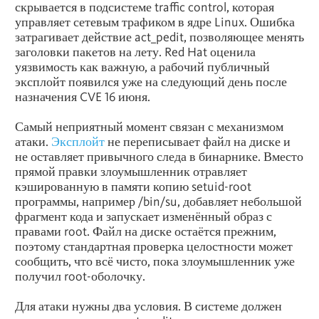
скрывается в подсистеме traffic control, которая
управляет сетевым трафиком в ядре Linux. Ошибка
затрагивает действие act_pedit, позволяющее менять
заголовки пакетов на лету. Red Hat оценила
уязвимость как важную, а рабочий публичный
эксплойт появился уже на следующий день после
назначения CVE 16 июня.
Самый неприятный момент связан с механизмом
атаки.
Эксплойт
не переписывает файл на диске и
не оставляет привычного следа в бинарнике. Вместо
прямой правки злоумышленник отравляет
кэшированную в памяти копию setuid-root
программы, например /bin/su, добавляет небольшой
фрагмент кода и запускает изменённый образ с
правами root. Файл на диске остаётся прежним,
поэтому стандартная проверка целостности может
сообщить, что всё чисто, пока злоумышленник уже
получил root-оболочку.
Для атаки нужны два условия. В системе должен