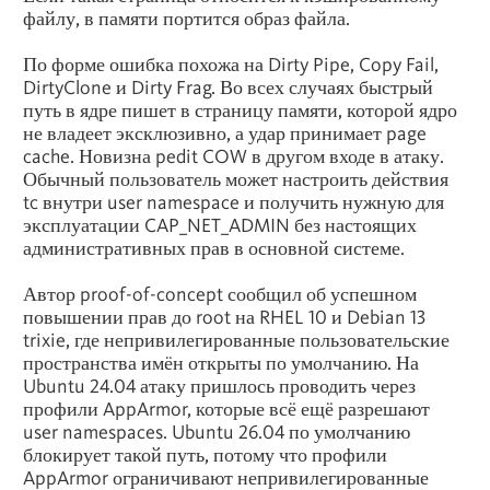
файлу, в памяти портится образ файла.
По форме ошибка похожа на Dirty Pipe, Copy Fail,
DirtyClone и Dirty Frag. Во всех случаях быстрый
путь в ядре пишет в страницу памяти, которой ядро
не владеет эксклюзивно, а удар принимает page
cache. Новизна pedit COW в другом входе в атаку.
Обычный пользователь может настроить действия
tc внутри user namespace и получить нужную для
эксплуатации CAP_NET_ADMIN без настоящих
административных прав в основной системе.
Автор proof-of-concept сообщил об успешном
повышении прав до root на RHEL 10 и Debian 13
trixie, где непривилегированные пользовательские
пространства имён открыты по умолчанию. На
Ubuntu 24.04 атаку пришлось проводить через
профили AppArmor, которые всё ещё разрешают
user namespaces. Ubuntu 26.04 по умолчанию
блокирует такой путь, потому что профили
AppArmor ограничивают непривилегированные