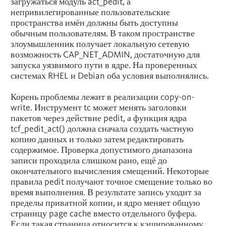
загружаться модуль act_pedit, а
непривилегированные пользовательские
пространства имён должны быть доступны
обычным пользователям. В таком пространстве
злоумышленник получает локальную сетевую
возможность CAP_NET_ADMIN, достаточную для
запуска уязвимого пути в ядре. На проверенных
системах RHEL и Debian оба условия выполнялись.
Корень проблемы лежит в реализации copy-on-
write. Инструмент tc может менять заголовки
пакетов через действие pedit, а функция ядра
tcf_pedit_act() должна сначала создать частную
копию данных и только затем редактировать
содержимое. Проверка допустимого диапазона
записи проходила слишком рано, ещё до
окончательного вычисления смещений. Некоторые
правила pedit получают точное смещение только во
время выполнения. В результате запись уходит за
пределы приватной копии, и ядро меняет общую
страницу page cache вместо отдельного буфера.
Если такая страница относится к кэшированному