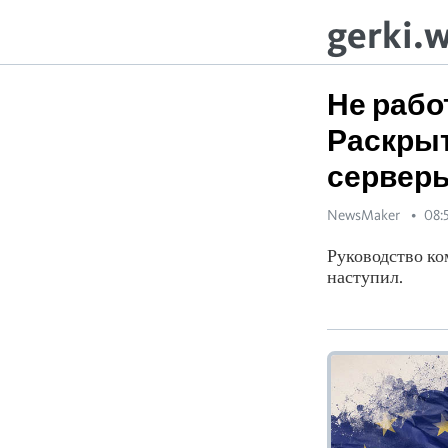
gerki.
Не работ
Раскрыт
серверы
NewsMaker
08:
Руководство ко
наступил.