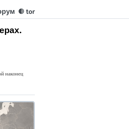
орум
tor
керах.
ой наконец