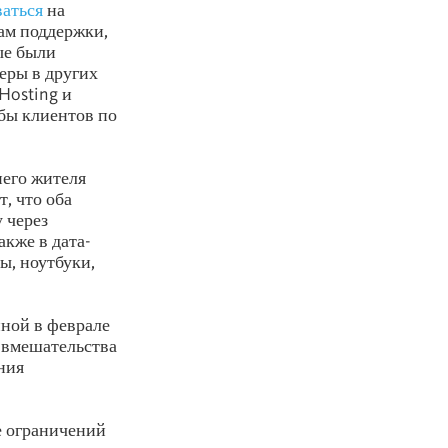
ваться
на
ам поддержки,
ые были
еры в других
Hosting и
бы клиентов по
него жителя
, что оба
 через
акже в дата-
ы, ноутбуки,
нной в феврале
 вмешательства
ния
е ограничений