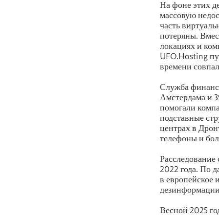
На фоне этих д
массовую недос
часть виртуаль
потеряны. Вмес
локациях и ко
UFO.Hosting пу
времени совпал
Служба финанс
Амстердама и 3
помогали компа
подставные стр
центрах в Дрон
телефоны и бол
Расследование 
2022 года. По 
в европейское 
дезинформации
Весной 2025 го