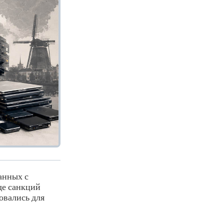
анных с
де санкций
овались для