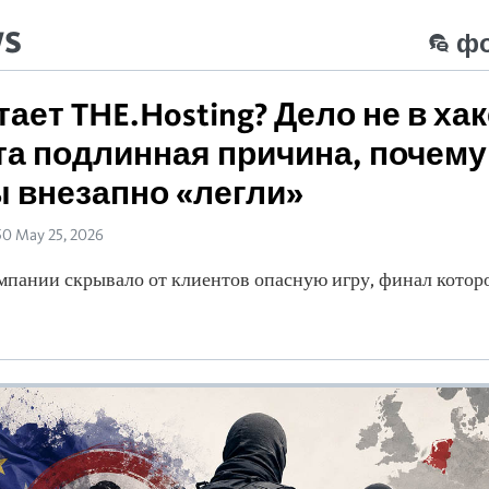
ws
ф
ает THE.Hosting? Дело не в ха
а подлинная причина, почему
 внезапно «легли»
50 May 25, 2026
мпании скрывало от клиентов опасную игру, финал котор