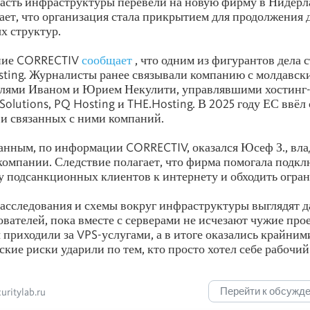
асть инфраструктуры перевели на новую фирму в Нидерл
ает, что организация стала прикрытием для продолжения 
х структур.
ние CORRECTIV
сообщает
, что одним из фигурантов дела с
sting. Журналисты ранее связывали компанию с молдавск
лями Иваном и Юрием Некулити, управлявшими хостинг
s Solutions, PQ Hosting и THE.Hosting. В 2025 году ЕС ввё
 и связанных с ними компаний.
нным, по информации CORRECTIV, оказался Юсеф З., вла
компании. Следствие полагает, что фирма помогала подкл
 подсанкционных клиентов к интернету и обходить огра
сследования и схемы вокруг инфраструктуры выглядят д
вателей, пока вместе с серверами не исчезают чужие прое
 приходили за VPS-услугами, а в итоге оказались крайними
кие риски ударили по тем, кто просто хотел себе рабочий
Перейти к обсужд
ritylab.ru