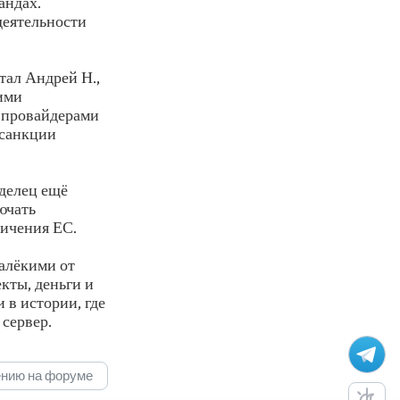
андах.
деятельности
тал Андрей Н.,
ими
-провайдерами
л санкции
делец ещё
ючать
ничения ЕС.
алёкими от
кты, деньги и
 в истории, где
 сервер.
ению на форуме