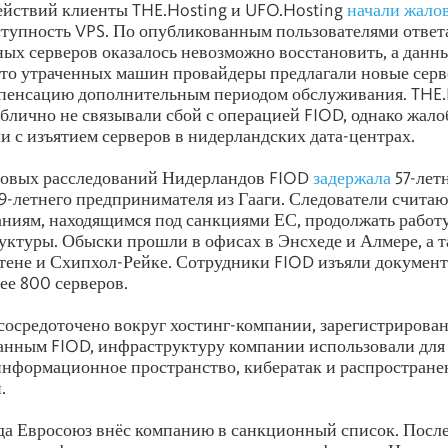
ействий клиенты THE.Hosting и UFO.Hosting
начали жало
тупность VPS. По опубликованным пользователями ответ
ных серверов оказалось невозможно восстановить, а данн
то утраченных машин провайдеры предлагали новые серв
мпенсацию дополнительным периодом обслуживания. THE.
блично не связывали сбой с операцией FIOD, однако жало
и с изъятием серверов в нидерландских дата-центрах.
овых расследований Нидерландов FIOD
задержала
57-лет
9-летнего предпринимателя из Гааги. Следователи считают
ниям, находящимся под санкциями ЕС, продолжать работу
уктуры. Обыски прошли в офисах в Энсхеде и Алмере, а т
тене и Схипхол-Рейке. Сотрудники FIOD изъяли документ
ее 800 серверов.
сосредоточено вокруг хостинг-компании, зарегистрирова
данным FIOD, инфраструктуру компании использовали для
информационное пространство, кибератак и распростране
.
да Евросоюз внёс компанию в санкционный список. Посл