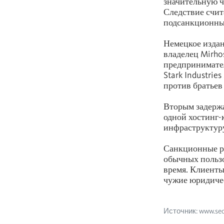
значительную ч
Следствие счит
подсанкционны
Немецкое изда
владелец Mirho
предпринимате
Stark Industrie
против братьев
Вторым задержа
одной хостинг-
инфраструктуру
Санкционные ра
обычных пользо
время. Клиенты
чужие юридичес
Источник: www.secu