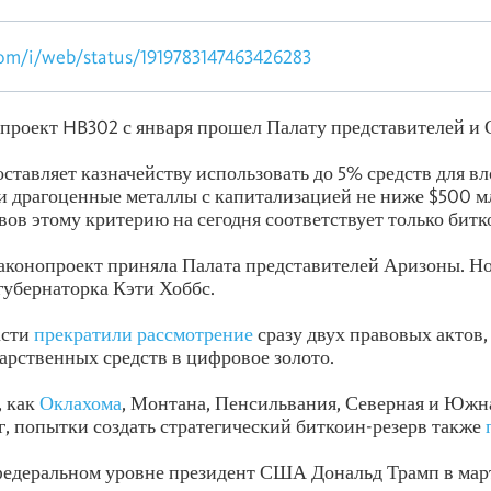
.com/i/web/status/1919783147463426283
опроект HB302 с января прошел Палату представителей и 
ставляет казначейству использовать до 5% средств для в
 драгоценные металлы с капитализацией не ниже $500 м
ов этому критерию на сегодня соответствует только битк
конопроект приняла Палата представителей Аризоны. Но 
губернаторка Кэти Хоббс.
асти
прекратили рассмотрение
сразу двух правовых актов
арственных средств в цифровое золото.
, как
Оклахома
, Монтана, Пенсильвания, Северная и Южна
, попытки создать стратегический биткоин-резерв также
федеральном уровне президент США Дональд Трамп в мар