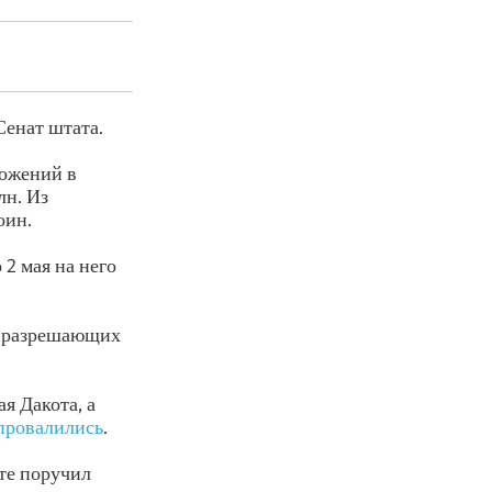
Сенат штата.
ложений в
лн. Из
оин.
2 мая на него
, разрешающих
я Дакота, а
провалились
.
те поручил