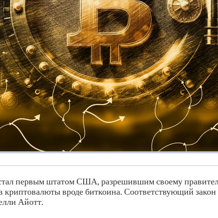
тал первым штатом США, разрешившим своему правител
в криптовалюты вроде биткоина. Соответствующий закон
елли Айотт.