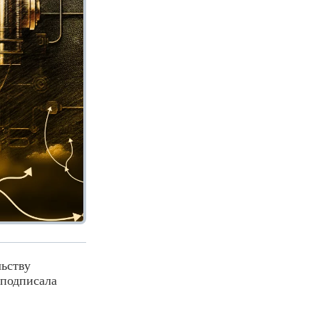
ьству
 подписала