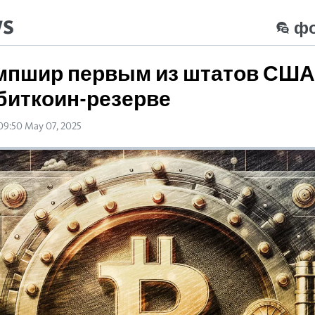
ws
ф
мпшир первым из штатов США
 биткоин-резерве
09:50 May 07, 2025