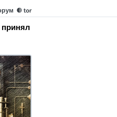
орум
tor
 принял