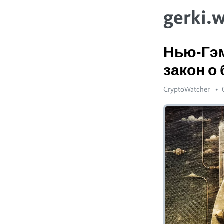
gerki.
Нью-Гэ
закон о
CryptoWatcher