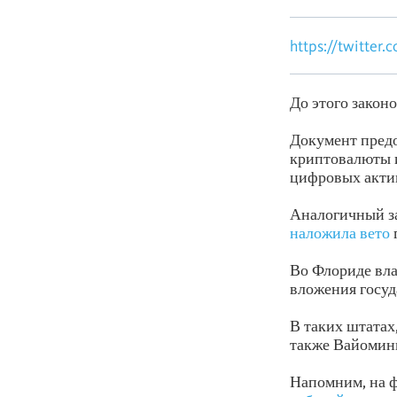
https://twitter
До этого закон
Документ предо
криптовалюты и
цифровых актив
Аналогичный за
наложила вето
Во Флориде вл
вложения госуд
В таких штатах
также Вайоминг
Напомним, на 