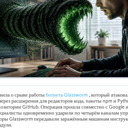
вила о срыве работы
ботнета Glassworm
, который атакова
через расширения для редакторов кода, пакеты npm и Pytho
озитории GitHub. Операция прошла совместно с Google и
ециалисты одновременно ударили по четырём каналам упр
торы Glassworm передавали заражённым машинам инстру
дули.