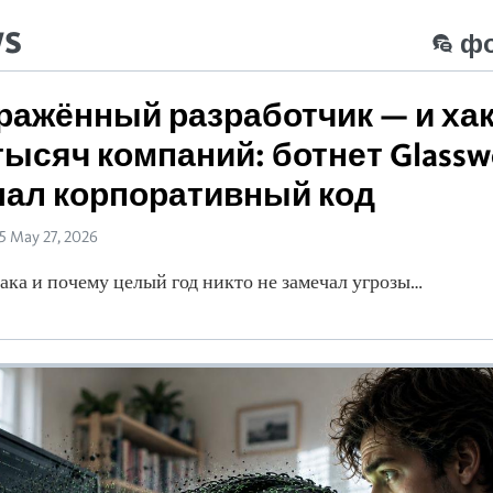
ws
ф
ражённый разработчик — и ха
тысяч компаний: ботнет Glassw
ал корпоративный код
35 May 27, 2026
така и почему целый год никто не замечал угрозы…