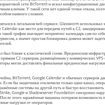
норанговой сети BitTorrent и искал конфигурационные да
ным ключам. У такой сети нет единой точки отказа, поэ
собом намного сложнее.
рятался в легальном веб-сервисе. Glassworm использовал 
 Calendar как место для передачи путей к C2, закодирован
 такой трафик выглядит неприятно: календарь сам по себе
рвисом, а значит простая блокировка домена может заде
ателей.
л был ближе к классической схеме. Вредоносная инфраст
 прямым C2-серверам, размещённым у коммерческих VPS-
аторы могли доставлять финальные вредоносные нагрузки
чейна, BitTorrent, Google Calendar и обычных серверов д
и. Если бы защитники отключили только один канал, опер
ражённые системы на другой путь и быстро восстановить
trike, Google и Shadowserver Foundation синхронно нар
. После этого заражённые машины потеряли возможность 
зные нагрузки от операторов.