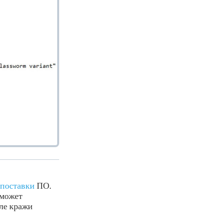
 поставки
ПО.
 может
сле кражи