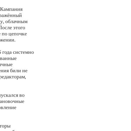
. Кампания
заражённый
ду, облачным
После этого
 по цепочке
ажении.
 года системно
ованные
ычные
ения били не
 редакторам,
пускался во
тановочные
овление
аторы