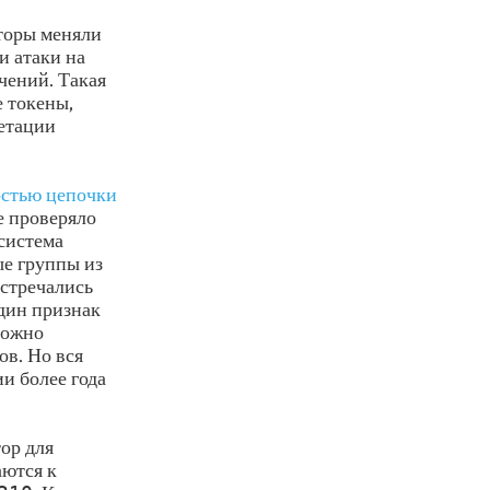
аторы меняли
и атаки на
чений. Такая
е токены,
метации
остью цепочки
е проверяло
 система
ые группы из
встречались
один признак
можно
ов. Но вся
и более года
ор для
аются к