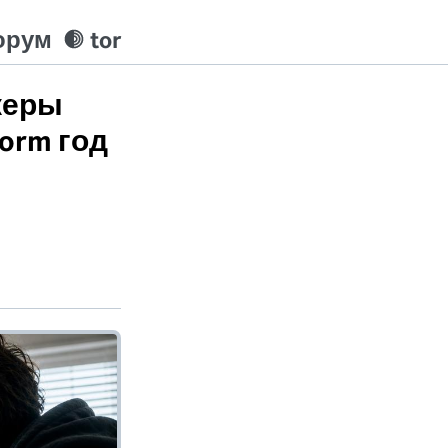
орум
tor
керы
orm год