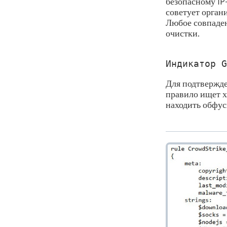
безопасному IP
советует орган
Любое совпаден
очистки.
Индикатор G
Для подтвержде
правило ищет х
находить обфу