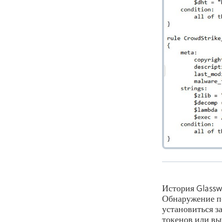
История Glass
Обнаружение по
установиться з
токенов или вы