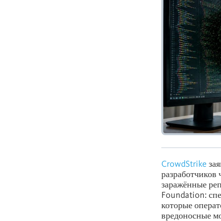
CrowdStrike
зая
разработчиков 
заражённые реп
Foundation: сп
которые опера
вредоносные мо