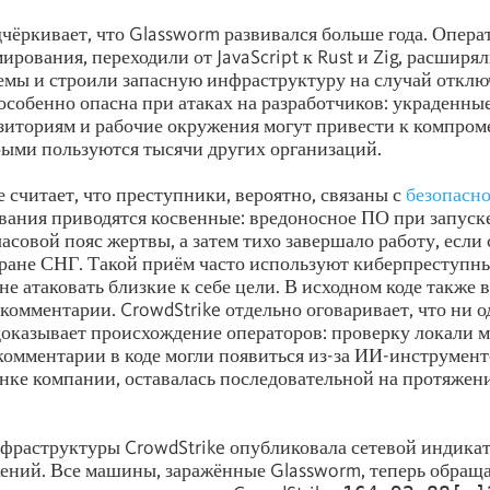
дчёркивает, что Glassworm развивался больше года. Опер
рования, переходили от JavaScript к Rust и Zig, расширял
емы и строили запасную инфраструктуру на случай отклю
особенно опасна при атаках на разработчиков: украденны
зиториям и рабочие окружения могут привести к компро
рыми пользуются тысячи других организаций.
 считает, что преступники, вероятно, связаны с
безопасн
вания приводятся косвенные: вредоносное ПО при запуск
часовой пояс жертвы, а затем тихо завершало работу, если
тране СНГ. Такой приём часто используют киберпреступн
не атаковать близкие к себе цели. В исходном коде также 
комментарии. CrowdStrike отдельно оговаривает, что ни 
 доказывает происхождение операторов: проверку локали 
 комментарии в коде могли появиться из-за ИИ-инструмент
енке компании, оставалась последовательной на протяжени
фраструктуры CrowdStrike опубликовала сетевой индикат
ений. Все машины, заражённые Glassworm, теперь обращ