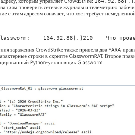
-адресу, которым управляет CrowdStrike:
164.92.88[.]
изациям проверить сетевые журналы и телеметрию рабочи
ие с этим адресом означает, что хост требует немедленно
lassworm:    164.92.88[.]210    Что пров
ния заражения CrowdStrike также привела два YARA-прав
арактерные строки в скрипте GlasswormRAT. Второе прав
сцированный Python-установщик Glassworm.