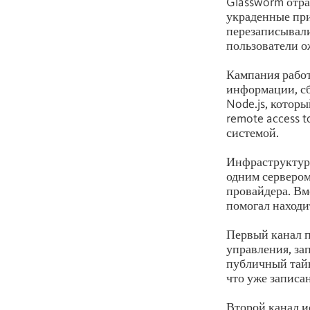
Glassworm отра
украденные пр
перезаписывали
пользователи о
Кампания работ
информации, сб
Node.js, котор
remote access 
системой.
Инфраструктура
одним сервером
провайдера. Вм
помогал находи
Первый канал п
управления, за
публичный тайн
что уже записа
Второй канал и