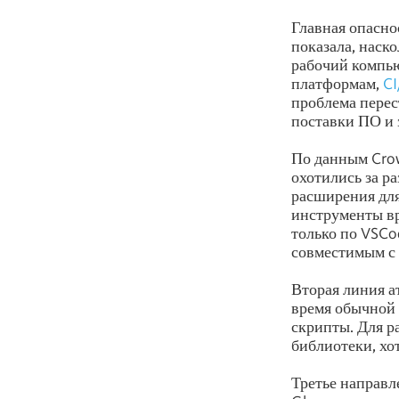
Главная опасно
показала, наск
рабочий компью
платформам,
CI
проблема перес
поставки ПО и 
По данным Crow
охотились за 
расширения для
инструменты вр
только по VSCod
совместимым с 
Вторая линия а
время обычной 
скрипты. Для р
библиотеки, хо
Третье направл