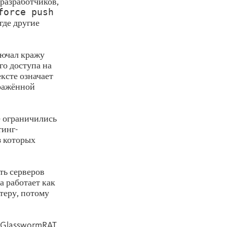
разработчиков,
force push
где другие
лючал кражу
о доступа на
ксте означает
аражённой
е ограничились
тинг-
з которых
ть серверов
а работает как
теру, потому
. GlasswormRAT