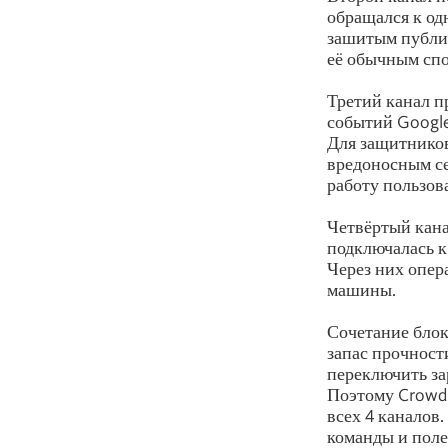
обращался к од
зашитым публич
её обычным спо
Третий канал п
событий Google
Для защитников
вредоносным се
работу пользов
Четвёртый кана
подключалась к
Через них опер
машины.
Сочетание блок
запас прочност
переключить за
Поэтому CrowdS
всех 4 каналов
команды и поле