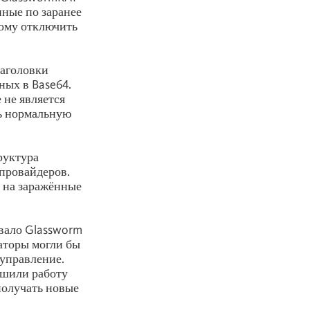
нные по заранее
тому отключить
заголовки
ных в Base64.
 не является
ть нормальную
руктура
провайдеров.
 на заражённые
авало Glassworm
аторы могли бы
 управление.
ушили работу
получать новые