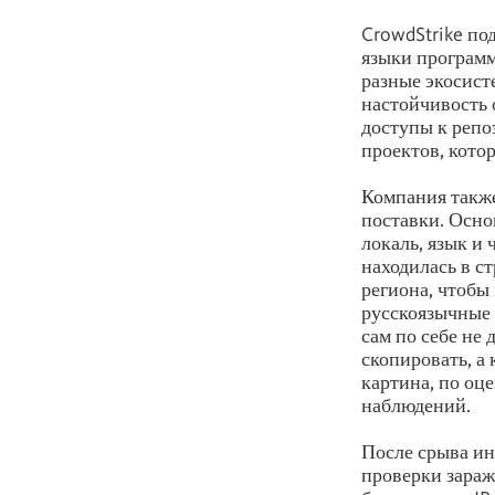
CrowdStrike по
языки программи
разные экосист
настойчивость 
доступы к репо
проектов, кото
Компания также
поставки. Осно
локаль, язык и 
находилась в с
региона, чтобы 
русскоязычные 
сам по себе не
скопировать, а
картина, по оц
наблюдений.
После срыва ин
проверки зараж