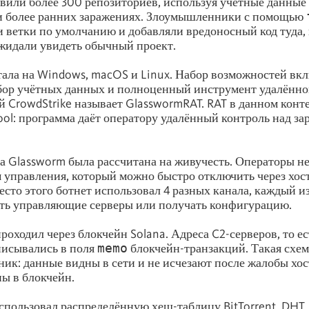
вили более 300 репозиториев, используя учётные данные 
и более ранних заражениях. Злоумышленники с помощью
 ветки по умолчанию и добавляли вредоносный код туда, 
жидали увидеть обычный проект.
ала на Windows, macOS и Linux. Набор возможностей вк
ор учётных данных и полноценный инструмент удалённог
ый CrowdStrike называет GlasswormRAT. RAT в данном конте
tool: программа даёт оператору удалённый контроль над з
 Glassworm была рассчитана на живучесть. Операторы н
 управления, который можно быстро отключить через хос
есто этого ботнет использовал 4 разных канала, каждый и
ть управляющие серверы или получать конфигурацию.
роходил через блокчейн Solana. Адреса C2-серверов, то ес
писывались в поля
memo
блокчейн-транзакций. Такая схем
ик: данные видны в сети и не исчезают после жалобы хос
ны в блокчейн.
спользовал распределённую хеш-таблицу BitTorrent, DHT