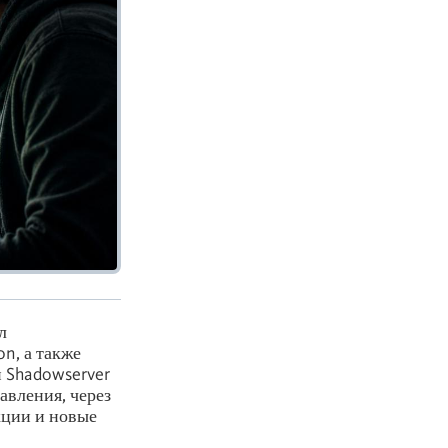
л
n, а также
 Shadowserver
авления, через
кции и новые