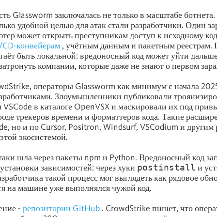
сть Glassworm заключалась не только в масштабе ботнета
олько удобной целью для атак стали разработчики. Один 
тер может открыть преступникам доступ к исходному ко
/CD-конвейерам
, учётным данным и пакетным реестрам. 
таёт быть локальной: вредоносный код может уйти дальше
затронуть компании, которые даже не знают о первом зар
dStrike, операторы Glassworm как минимум с начала 2025
разработчиками. Злоумышленники публиковали троянизир
 VSCode в каталоге OpenVSX и маскировали их под прив
оде трекеров времени и форматтеров кода. Такие расшир
e, но и по Cursor, Positron, Windsurf, VSCodium и другим
этой экосистемой.
таки шла через пакеты npm и Python. Вредоносный код за
установки зависимостей: через хуки
postinstall
и ус
азработчика такой процесс мог выглядеть как рядовое обн
тя на машине уже выполнялся чужой код.
ение -
репозитории GitHub
. CrowdStrike пишет, что опер