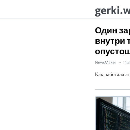
gerki.
Один за
внутри 
опустош
NewsMaker
14:
Как работала а