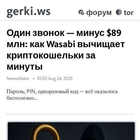
gerki.ws
форум
tor
Один звонок — минус $89
млн: как Wasabi вычищает
криптокошельки за
минуты
NewsMaker
10:20 Aug 24, 2025
Пароль, PIN, одноразовый код — всё оказалось
бесполезно…