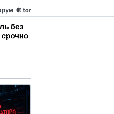
орум
tor
ль без
о срочно