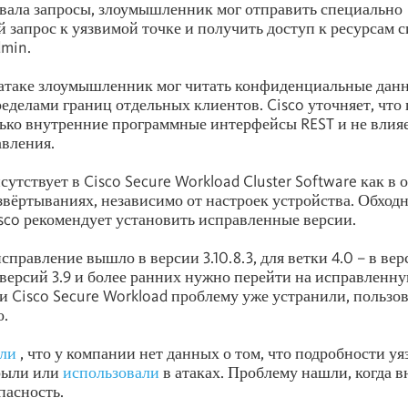
вала запросы, злоумышленник мог отправить специально
 запрос к уязвимой точке и получить доступ к ресурсам 
dmin.
атаке злоумышленник мог читать конфиденциальные данн
ределами границ отдельных клиентов. Cisco уточняет, что
лько внутренние программные интерфейсы REST и не влия
вления.
утствует в Cisco Secure Workload Cluster Software как в 
звёртываниях, независимо от настроек устройства. Обхо
isco рекомендует установить исправленные версии.
исправление вышло в версии 3.10.8.3, для ветки 4.0 – в верс
версий 3.9 и более ранних нужно перейти на исправленну
и Cisco Secure Workload проблему уже устранили, пользо
о.
ли
, что у компании нет данных о том, что подробности у
рыли или
использовали
в атаках. Проблему нашли, когда 
пасность.