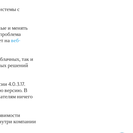
системы с
ые и менять
 проблема
ет на
веб-
облачных, так и
дных решений
ии 4.0.3.17.
ю версию. В
вателям ничего
язвимости
внутри компании