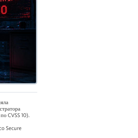
ляла
стратора
по CVSS 10).
co Secure