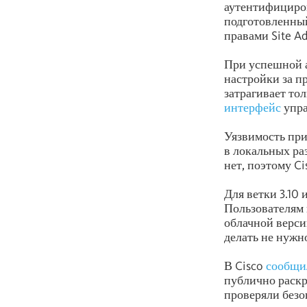
аутентифициро
подготовленный
правами Site A
При успешной 
настройки за п
затрагивает то
интерфейс
упра
Уязвимость прис
в локальных ра
нет, поэтому C
Для ветки 3.10 
Пользователям 
облачной верси
делать не нужн
В Cisco
сообщи
публично раск
проверяли безо