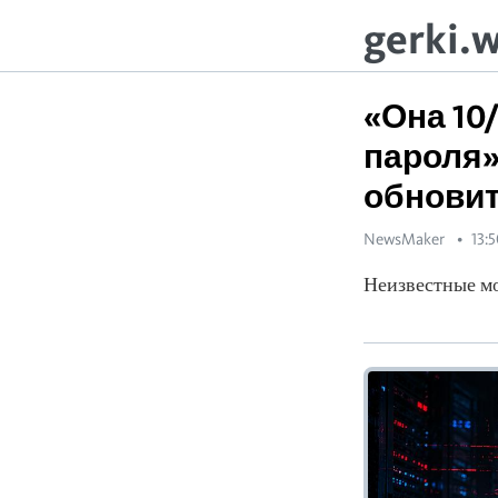
gerki.
«Она 10
пароля».
обнови
NewsMaker
13:
Неизвестные мо