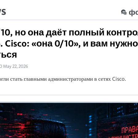
ws
ф
/10, но она даёт полный контро
 Cisco: «она 0/10», и вам нужн
ться
50 May 22, 2026
гли стать главными администраторами в сетях Cisco.