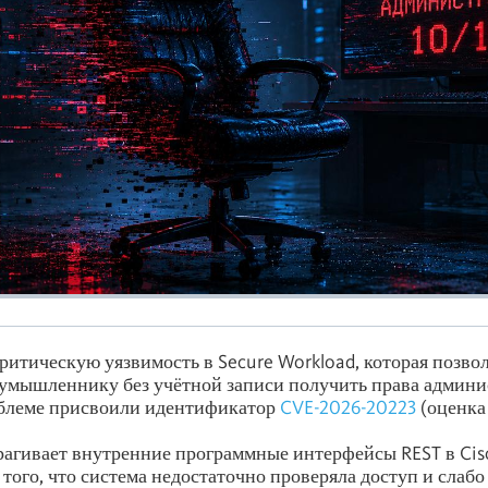
ритическую уязвимость в Secure Workload, которая позво
умышленнику без учётной записи получить права админи
блеме присвоили идентификатор
CVE-2026-20223
(оценка 
рагивает внутренние программные интерфейсы REST в Cis
 того, что система недостаточно проверяла доступ и слабо