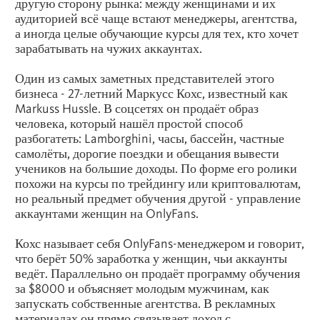
другую сторону рынка: между женщинами и их
аудиторией всё чаще встают менеджеры, агентства,
а иногда целые обучающие курсы для тех, кто хочет
зарабатывать на чужих аккаунтах.
Один из самых заметных представителей этого
бизнеса - 27-летний Маркусс Кохс, известный как
Markuss Hussle. В соцсетях он продаёт образ
человека, который нашёл простой способ
разбогатеть: Lamborghini, часы, бассейн, частные
самолёты, дорогие поездки и обещания вывести
учеников на большие доходы. По форме его ролики
похожи на курсы по трейдингу или криптовалютам,
но реальный предмет обучения другой - управление
аккаунтами женщин на OnlyFans.
Кохс называет себя OnlyFans-менеджером и говорит,
что берёт 50% заработка у женщин, чьи аккаунты
ведёт. Параллельно он продаёт программу обучения
за $8000 и объясняет молодым мужчинам, как
запускать собственные агентства. В рекламных
материалах он прямо связывает доход с