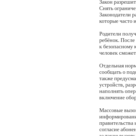
Закон разрешит
Снять огранич
Законодатели р
которые часто 
Родители получ
ребёнок. После
к безопасному 
человек сможет
Отдельная норм
сообщать о под
также предусма
устройств, раз
наполнять опер
включение обор
Массовые вызов
информирования
правительства 
согласие абоне
за такие вызовы