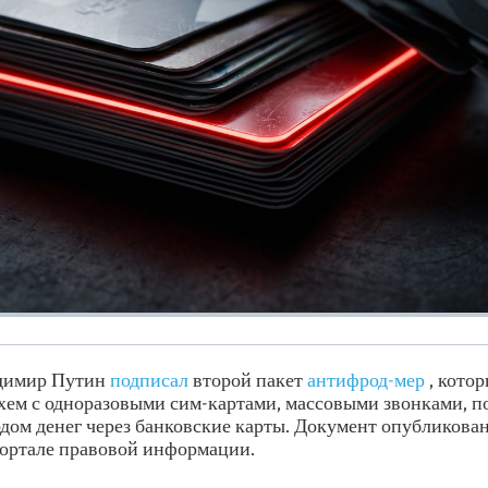
димир Путин
подписал
второй пакет
антифрод-мер
, кото
схем с одноразовыми сим-картами, массовыми звонками, 
дом денег через банковские карты. Документ опубликован
ортале правовой информации.