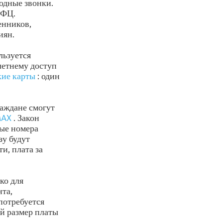
одные звонки.
МФЦ.
енников,
иян.
льзуется
летнему доступ
кие карты
: один
аждане смогут
MAX
. Закон
ные номера
зу будут
и, плата за
ко для
та,
потребуется
й размер платы