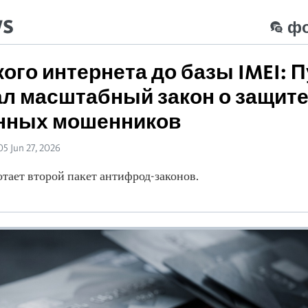
ws
ф
кого интернета до базы IMEI: 
л масштабный закон о защите
нных мошенников
05 Jun 27, 2026
отает второй пакет антифрод-законов.