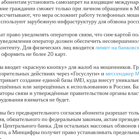
 абонентам установить самозапрет на входящие междунар
ение гражданин сможет только при личном обращении в 
ассчитывают, что мера осложнит работу телефонных мош
используют зарубежную инфраструктуру для обзвона росс
ат право уведомлять операторов связи, что сим-картой по
 уведомления оператор должен обеспечить несовершенно
контенту. Для физических лиц вводится
лимит на банковс
 оформить не более 20 карт.
а вводит «красную кнопку» для жалоб на мошенников. Гр
озрительных действиях через «Госуслуги» и
мессенджер 
тривает создание единой базы IMEI, куда внесут уникаль
решённых или запрещённых к использованию в России. Ба
аторы связи и утверждённые правительством органы власт
удования взиматься не будет.
ы без предварительного согласия абонента разрешат толь
, обязательного по федеральным законам, актам президен
и Центрального банка. Для остальных массовых обзвонов 
нта, а Минцифры получит право устанавливать предельны
.