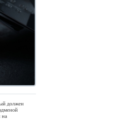
рый должен
подменой
 на