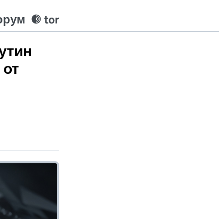
орум
tor
Путин
 от