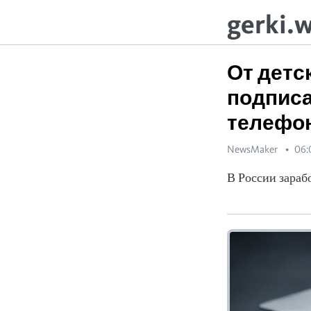
gerki.
От детс
подписа
телефо
NewsMaker
06:
В России зараб